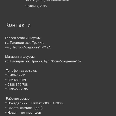
януари 7, 2019
Контакти
Главен офис и шоурум:
гр. Пловдив, ж.к. Тракия,
ул. „Нестор Абаджиев“ №12А
Магазин и шоурум:
гр. Пловдив, жк. Тракия, бул. "Освобождение" 57
Телефон за връзка:
* 0700-70-711
* 032-588-069
* 0888-379-788
* 0895-500-596
Работно време:
* Понеделник – Петък: 9:00 – 18:00 ч.
* Събота: (почивен ден)
* Неделя: почивен ден