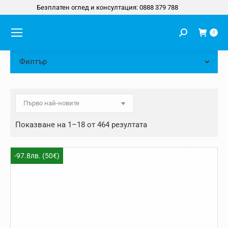
Безплатен оглед и консултация: 0888 379 788
Search:
0
Филтър
Sorted
Показване на 1–18 от 464 резултата
by
latest
-97.8лв. (50€)