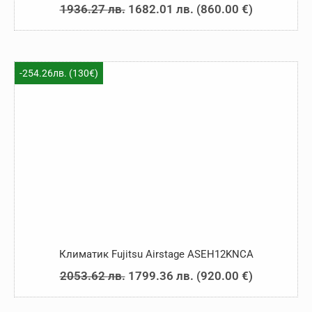
Original
Текущата
1936.27
лв.
1682.01
лв.
(
860.00
€
)
price
цена
was:
е:
1936.27 лв..
1682.01 лв..
-254.26лв. (130€)
Климатик Fujitsu Airstage ASEH12KNCA
Original
Текущата
2053.62
лв.
1799.36
лв.
(
920.00
€
)
price
цена