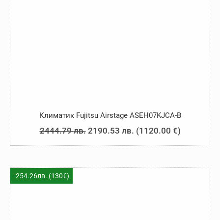
Климатик Fujitsu Airstage ASEH07KJCA-B
Original
Текущата
2444.79
лв.
2190.53
лв.
(
1120.00
€
)
price
цена
was:
е:
2444.79 лв..
2190.53 лв..
-254.26лв. (130€)