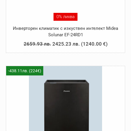
0% лихва
Инверторен климатик с изкуствен интелект Midea
Solunar EF-24RD1
Original
Текущата
2659.93
лв.
2425.23
лв.
(
1240.00
€
)
price
цена
was:
е:
2659.93 лв..
2425.23 лв..
-438.11лв. (224€)