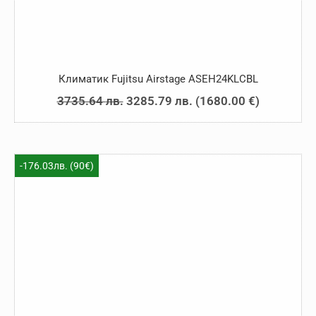
Климатик Fujitsu Airstage ASEH24KLCBL
Original
Текущата
3735.64
лв.
3285.79
лв.
(
1680.00
€
)
price
цена
was:
е:
3735.64 лв..
3285.79 лв..
-176.03лв. (90€)