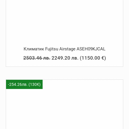
Климатик Fujitsu Airstage ASEH09KJCAL
Original
Текущата
2503.46
лв.
2249.20
лв.
(
1150.00
€
)
price
цена
was:
е:
2503.46 лв..
2249.20 лв..
-254.26лв. (130€)