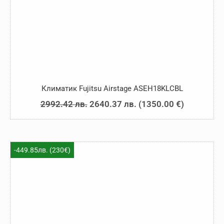
Климатик Fujitsu Airstage ASEH18KLCBL
Original
Текущата
2992.42
лв.
2640.37
лв.
(
1350.00
€
)
price
цена
was:
е:
2992.42 лв..
2640.37 лв..
-449.85лв. (230€)