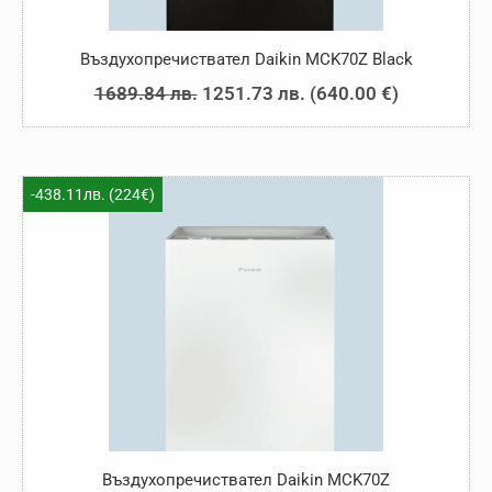
Въздухопречиствател Daikin MCK70Z Black
Original
Текущата
1689.84
лв.
1251.73
лв.
(
640.00
€
)
price
цена
was:
е:
1689.84 лв..
1251.73 лв..
-438.11лв. (224€)
Въздухопречиствател Daikin MCK70Z