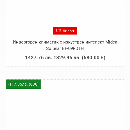
0% лихва
Инверторен климатик с изкуствен интелект Midea
Solunar EF-09RD1H
Original
Текущата
1427.76
лв.
1329.96
лв.
(
680.00
€
)
price
цена
was:
е:
1427.76 лв..
1329.96 лв..
-117.35лв. (60€)