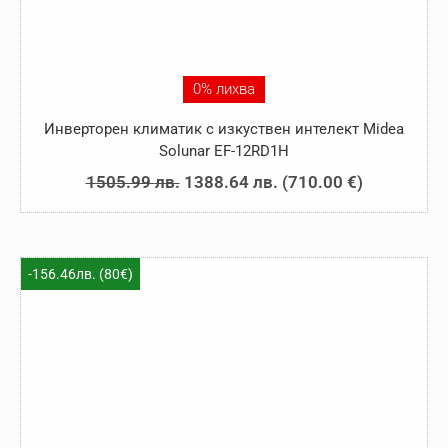
0% лихва
Инверторен климатик с изкуствен интелект Midea
Solunar EF-12RD1H
Original
Текущата
1505.99
лв.
1388.64
лв.
(
710.00
€
)
price
цена
was:
е:
1505.99 лв..
1388.64 лв..
-156.46лв. (80€)