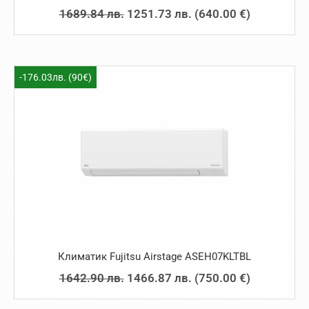
Original
Текущата
1689.84
лв.
1251.73
лв.
(
640.00
€
)
price
цена
was:
е:
1689.84 лв..
1251.73 лв..
-176.03лв. (90€)
Климатик Fujitsu Airstage ASEH07KLTBL
Original
Текущата
1642.90
лв.
1466.87
лв.
(
750.00
€
)
price
цена