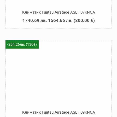
Климатик Fujitsu Airstage ASEH07KNCA
Original
Текущата
1740.69
лв.
1564.66
лв.
(
800.00
€
)
price
цена
was:
е:
1740.69 лв..
1564.66 лв..
-254.26лв. (130€)
Климатик Fujitsu Airstage ASEH09KNCA