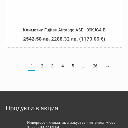
Климатик Fujitsu Airstage ASEH09KJCA-B
Original
Текущата
2542.58
лв.
2288.32
лв.
(
1170.00
€
)
price
цена
was:
е:
2542.58 лв..
2288.32 лв..
1
2
3
4
5
…
26
→
Продукти в акция
Инверторен климатик с изкуствен интелект Midea
Solunar EF-09RD1H