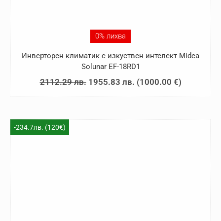
0% лихва
Инверторен климатик с изкуствен интелект Midea
Solunar EF-18RD1
Original
Текущата
2112.29
лв.
1955.83
лв.
(
1000.00
€
)
price
цена
was:
е:
2112.29 лв..
1955.83 лв..
-234.7лв. (120€)