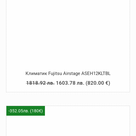
Климатик Fujitsu Airstage ASEH12KLTBL
Original
Текущата
1818.92
лв.
1603.78
лв.
(
820.00
€
)
price
цена
was:
е:
1818.92 лв..
1603.78 лв..
-352.05лв. (180€)