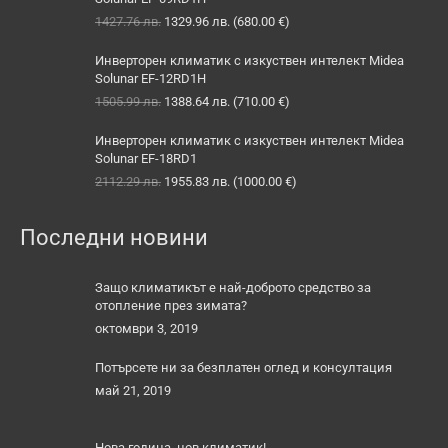
Original
Текущата
1427.76
лв.
1329.96
лв.
(
680.00
€
)
price
цена
was:
е:
Инверторен климатик с изкуствен интелект Midea
1427.76 лв..
1329.96 лв..
Solunar EF-12RD1H
Original
Текущата
1505.99
лв.
1388.64
лв.
(
710.00
€
)
price
цена
was:
е:
Инверторен климатик с изкуствен интелект Midea
1505.99 лв..
1388.64 лв..
Solunar EF-18RD1
Original
Текущата
2112.29
лв.
1955.83
лв.
(
1000.00
€
)
price
цена
was:
е:
Последни новини
2112.29 лв..
1955.83 лв..
Защо климатикът е най-доброто средство за
отопление през зимата?
октомври 3, 2019
Потърсете ни за безплатен оглед и консултация
май 21, 2019
Нова година, нов климатик!