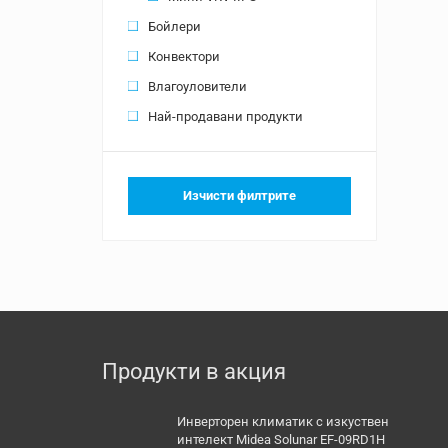
Бойлери
Конвектори
Влагоуловители
Най-продавани продукти
Изчисти филтрите
Продукти в акция
Инверторен климатик с изкуствен
интелект Midea Solunar EF-09RD1H