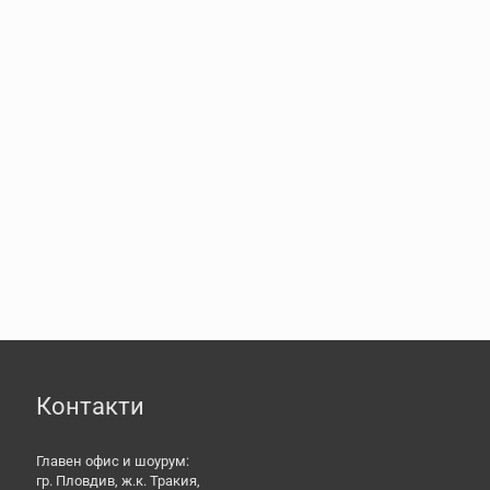
Контакти
Главен офис и шоурум:
гр. Пловдив, ж.к. Тракия,