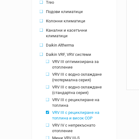
Treo
Подови климатици
Колонни климатици
Канални и касетъчни
климатици
Daikin Altherma
Daikin VRF, VRV системи
VRV III оптимизирана за
отопление
VRV III с водно охлаждане
(геотермална серия)
VRV III с водно охлаждане
(стандартна серия)
VRV III с рециклиране на
топлина
VRV III с рециклиране на
топлина и висок СОР
VRV IV с непрекъснато
отопление
Мини VRV III-S