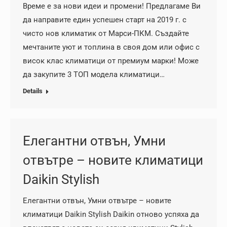
Време е за нови идеи и промени! Предлагаме Ви
да направите един успешен старт на 2019 г. с
чисто нов климатик от Марси-ПКМ. Създайте
мечтаните уют и топлина в своя дом или офис с
висок клас климатици от премиум марки! Може
да закупите 3 ТОП модела климатици…
Details
Елегантни отвън, Умни
отвътре – новите климатици
Daikin Stylish
Елегантни отвън, Умни отвътре – новите
климатици Daikin Stylish Daikin отново успяха да