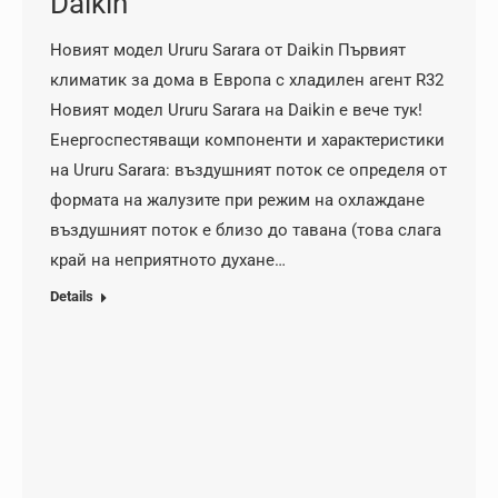
Daikin
Новият модел Ururu Sarara от Daikin Първият
климатик за дома в Европа с хладилен агент R32
Новият модел Ururu Sarara на Daikin е вече тук!
Енергоспестяващи компоненти и характеристики
на Ururu Sarara: въздушният поток се определя от
формата на жалузите при режим на охлаждане
въздушният поток е близо до тавана (това слага
край на неприятното духане…
Details