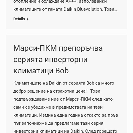
отопление и охлаждане А+++, използвайки
климатиците от гамата Daikin Bluevolution. Това…
Details
Марси-ПКМ препоръчва
серията инверторни
климатици Bob
Климатиците на Daikin от серията Bob са много
добро решение на страхотна цена! Това
подтвърждаваме ние от Марси-ПКМ след като
сами се убедихме в предимствата на тези
климатици. Измина една година откакто за пръв
път започнахме да предлагаме тази серия
инверторни климатици на Daikin. След горещото