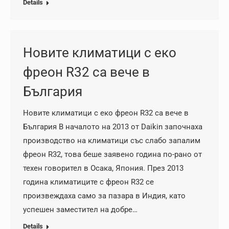
Details
Новите климатици с еко
фреон R32 са вече в
България
Новите климатици с еко фреон R32 са вече в
България В началото на 2013 от Daikin започнаха
производство на климатици със слабо запалим
фреон R32, това беше заявено година по-рано от
техен говорител в Осака, Япония. През 2013
година климатиците с фреон R32 се
произвеждаха само за пазара в Индия, като
успешен заместител на добре…
Details