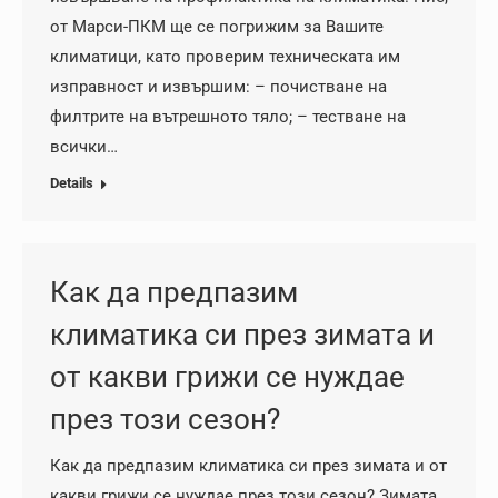
от Марси-ПКМ ще се погрижим за Вашите
климатици, като проверим техническата им
изправност и извършим: – почистване на
филтрите на вътрешното тяло; – тестване на
всички…
Details
Как да предпазим
климатика си през зимата и
от какви грижи се нуждае
през този сезон?
Как да предпазим климатика си през зимата и от
какви грижи се нуждае през този сезон? Зимата