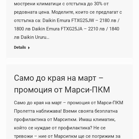
мострени климатици с отстъпка до 30% от
редовната цена. Моделите, които се предлагат с
отстъпка са: Daikin Emura FTXG25JW – 2180 лв /
1800 лв Daikin Emura FTXG25JA – 2210 лв / 1840
лв Daikin Ururu…
Details
Само до края на март –
промоция от Марси-ПКМ
Само до края на март – промоция от Марси-ПКМ
Пролетта наближава! Вземи своята безплатна
профилактика от Марсипкм. Имаш климатик,
който се нуждае от профилактика? Не се
тревожи – ние от Марсипкм ще се погрижим за