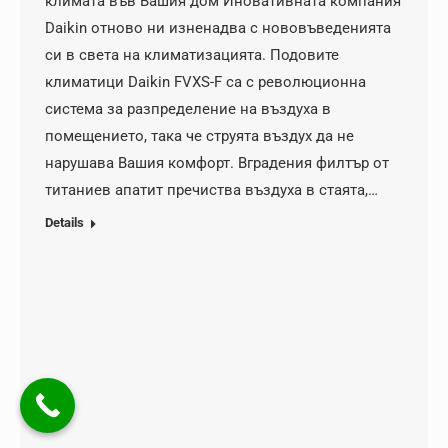
климата във Вашия дом Иновативната компания
Daikin отново ни изненадва с нововъведенията
си в света на климатизацията. Подовите
климатици Daikin FVXS-F са с революционна
система за разпределение на въздуха в
помещението, така че струята въздух да не
нарушава Вашия комфорт. Вградения филтър от
титаниев апатит пречиства въздуха в стаята,…
Details