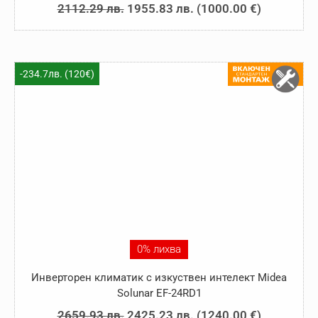
Original
Текущата
2112.29
лв.
1955.83
лв.
(
1000.00
€
)
price
цена
was:
е:
2112.29 лв..
1955.83 лв..
-234.7лв. (120€)
0% лихва
Инверторен климатик с изкуствен интелект Midea
Solunar EF-24RD1
Original
Текущата
2659.93
лв.
2425.23
лв.
(
1240.00
€
)