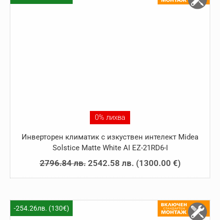
0% лихва
Инверторен климатик с изкуствен интелект Midea
Solstice Matte White AI EZ-21RD6-I
Original
Текущата
2796.84
лв.
2542.58
лв.
(
1300.00
€
)
price
цена
was:
е:
2796.84 лв..
2542.58 лв..
-254.26лв. (130€)