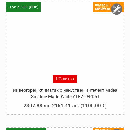
1779.80 лв..
1662.46 лв..
-156.47лв. (80€)
0% лихва
Инверторен климатик с изкуствен интелект Midea
Solstice Matte White AI EZ-18RD6-I
Original
Текущата
2307.88
лв.
2151.41
лв.
(
1100.00
€
)
price
цена
was:
е: