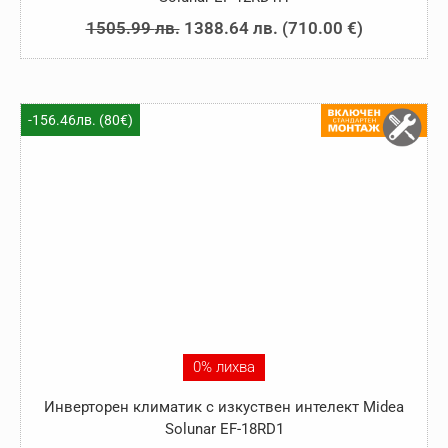
Original
Текущата
1505.99
лв.
1388.64
лв.
(
710.00
€
)
price
цена
was:
е:
1505.99 лв..
1388.64 лв..
-156.46лв. (80€)
0% лихва
Инверторен климатик с изкуствен интелект Midea
Solunar EF-18RD1