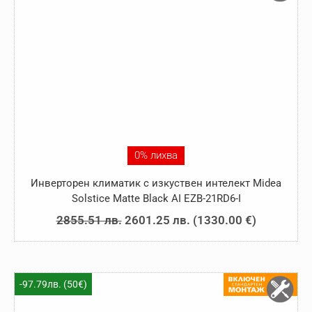
0% лихва
Инверторен климатик с изкуствен интелект Midea
Solstice Matte Black AI EZB-21RD6-I
Original
Текущата
2855.51
лв.
2601.25
лв.
(
1330.00
€
)
price
цена
was:
е:
2855.51 лв..
2601.25 лв..
-97.79лв. (50€)