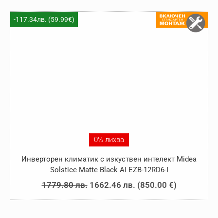
was:
е:
1740.69 лв..
1623.34 лв..
-117.34лв. (59.99€)
0% лихва
Инверторен климатик с изкуствен интелект Midea
Solstice Matte Black AI EZB-12RD6-I
Original
Текущата
1779.80
лв.
1662.46
лв.
(
850.00
€
)
price
цена
was:
е: