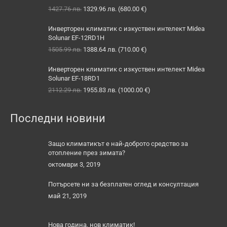
Original
Текущата
1427.76
лв.
1329.96
лв.
(
680.00
€
)
price
цена
was:
е:
Инверторен климатик с изкуствен интелект Midea
1427.76 лв..
1329.96 лв..
Solunar EF-12RD1H
Original
Текущата
1505.99
лв.
1388.64
лв.
(
710.00
€
)
price
цена
was:
е:
Инверторен климатик с изкуствен интелект Midea
1505.99 лв..
1388.64 лв..
Solunar EF-18RD1
Original
Текущата
2112.29
лв.
1955.83
лв.
(
1000.00
€
)
price
цена
was:
е:
Последни новини
2112.29 лв..
1955.83 лв..
Защо климатикът е най-доброто средство за
отопление през зимата?
октомври 3, 2019
Потърсете ни за безплатен оглед и консултация
май 21, 2019
Нова година, нов климатик!