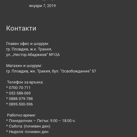
януари 7, 2019
Контакти
Главен офис и шоурум:
гр. Пловдив, ж.к. Тракия,
ул. „Нестор Абаджиев“ №12А
Магазин и шоурум:
гр. Пловдив, жк. Тракия, бул. "Освобождение" 57
Телефон за връзка:
* 0700-70-711
* 032-588-069
* 0888-379-788
* 0895-500-596
Работно време:
* Понеделник – Петък: 9:00 – 18:00 ч.
* Събота: (почивен ден)
* Неделя: почивен ден