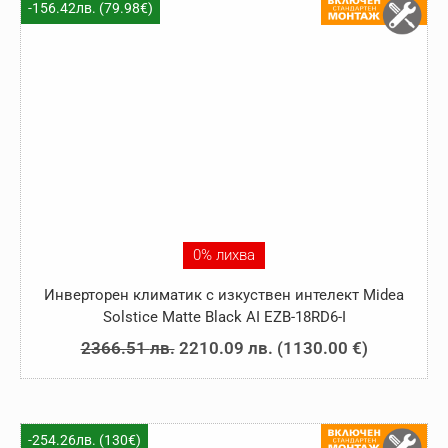
2307.88 лв..
2151.41 лв..
-156.42лв. (79.98€)
0% лихва
Инверторен климатик с изкуствен интелект Midea
Solstice Matte Black AI EZB-18RD6-I
Original
Текущата
2366.51
лв.
2210.09
лв.
(
1130.00
€
)
price
цена
was:
е:
2366.51 лв..
2210.09 лв..
-254.26лв. (130€)