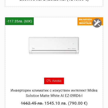
price
цена
was:
е:
2659.93 лв..
2425.23 лв..
-117.35лв. (60€)
0% лихва
Инверторен климатик с изкуствен интелект Midea
Solstice Matte White AI EZ-09RD6-I
Original
Текущата
1662.45
лв.
1545.10
лв.
(
790.00
€
)