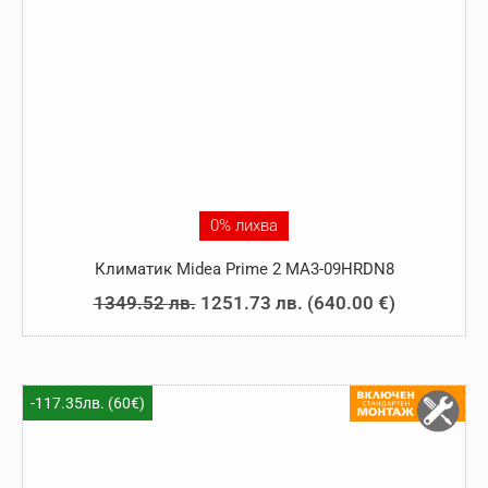
0% лихва
Климатик Midea Prime 2 MA3-09HRDN8
Original
Текущата
1349.52
лв.
1251.73
лв.
(
640.00
€
)
price
цена
was:
е:
1349.52 лв..
1251.73 лв..
-117.35лв. (60€)