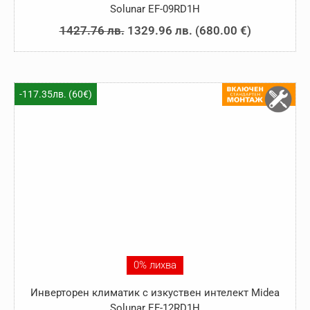
Solunar EF-09RD1H
Original
Текущата
1427.76
лв.
1329.96
лв.
(
680.00
€
)
price
цена
was:
е:
1427.76 лв..
1329.96 лв..
-117.35лв. (60€)
0% лихва
Инверторен климатик с изкуствен интелект Midea
Solunar EF-12RD1H