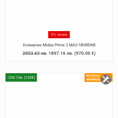
0% лихва
Климатик Midea Prime 2 MA3-18HRDN8
Original
Текущата
2053.62
лв.
1897.16
лв.
(
970.00
€
)
price
цена
was:
е:
2053.62 лв..
1897.16 лв..
-234.7лв. (120€)