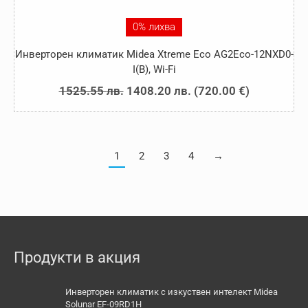
0% лихва
Инверторен климатик Midea Xtreme Eco AG2Eco-12NXD0-
I(B), Wi-Fi
Original
Текущата
1525.55
лв.
1408.20
лв.
(
720.00
€
)
price
цена
was:
е:
1525.55 лв..
1408.20 лв..
1
2
3
4
→
Продукти в акция
Инверторен климатик с изкуствен интелект Midea
Solunar EF-09RD1H