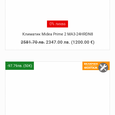
0% лихва
Климатик Midea Prime 2 MA3-24HRDN8
Original
Текущата
2581.70
лв.
2347.00
лв.
(
1200.00
€
)
price
цена
was:
е:
2581.70 лв..
2347.00 лв..
-97.79лв. (50€)