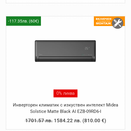
price
цена
was:
е:
1662.45 лв..
1545.10 лв..
-117.35лв. (60€)
0% лихва
Инверторен климатик с изкуствен интелект Midea
Solstice Matte Black AI EZB-09RD6-I
Original
Текущата
1701.57
лв.
1584.22
лв.
(
810.00
€
)
price
цена