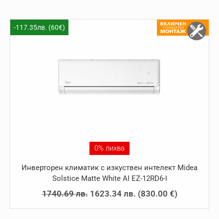
was:
е:
1701.57 лв..
1584.22 лв..
-117.35лв. (60€)
0% лихва
Инверторен климатик с изкуствен интелект Midea
Solstice Matte White AI EZ-12RD6-I
Original
Текущата
1740.69
лв.
1623.34
лв.
(
830.00
€
)
price
цена