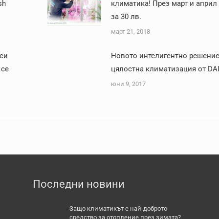
sh
климатика! През март и април
за 30 лв.
март 21, 2018
си
Новото интелигентно решение
 се
цялостна климатизация от DA
юни 9, 2017
Последни новини
Защо климатикът е най-доброто
средство за отопление през зимата?