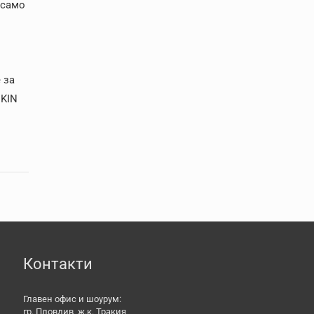
 само
 за
IKIN
Контакти
Главен офис и шоурум:
гр. Пловдив, ж.к. Тракия,