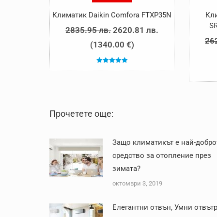
Климатик Daikin Comfora FTXP35N
Кли
S
Original
Текущата
2835.95
лв.
2620.81
лв.
26
price
цена
(
1340.00
€
)
was:
е:
Оценено с
2835.95 лв..
2620.81 лв..
5.00
от 5
Прочетете още:
Защо климатикът е най-добро
средство за отопление през
зимата?
октомври 3, 2019
Елегантни отвън, Умни отвътр