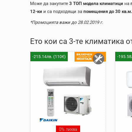
Може да закупите
3 ТОП модела климатици
на
12-ки
и са подходящи за
помещения до 30 кв.м.
*Промоцията важи до 28.02.2019 г.
Ето кои са 3-те климатика 
-215.14лв. (110€)
-195.58
0% лихва