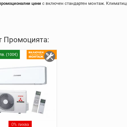
промоционални
цени
с включен стандартен монтаж. Климатиц
от Промоцията:
лв. (100€)
0% лихва