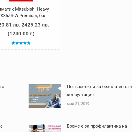
матик Mitsubishi Heavy
RK35ZS-W Premium, бял
Original
Текущата
20.81
лв.
2425.23
лв.
price
цена
(
1240.00
€
)
was:
е:
Оценено с
2620.81 лв..
2425.23 лв..
5.00
от 5
то
Потърсете ни за безплатен огл
консултация
май 21, 2019
е –
Време е за профилактика на