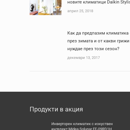
новите климатици Daikin Styli
април 25, 2018
Как да предпазим климатика 
през зимата и от какви грижи
нуждае през този сезон?
декември 13, 2017
Продукти в акция
Инверторен климатик с изкуствен
интелект Midea Solunar EF-09RD1H