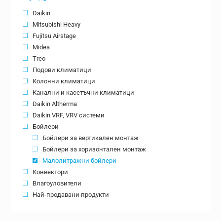
Daikin
Mitsubishi Heavy
Fujitsu Airstage
Midea
Treo
Подови климатици
Колонни климатици
Канални и касетъчни климатици
Daikin Altherma
Daikin VRF, VRV системи
Бойлери
Бойлери за вертикален монтаж
Бойлери за хоризонтален монтаж
Малолитражни бойлери
Конвектори
Влагоуловители
Най-продавани продукти