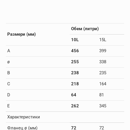
Обем (литри)
Размери (мм)
10L
15L
A
456
399
ø
255
338
B
238
235
C
218
164
D
64
81
E
262
345
Характеристики
Фланец ø (мм)
72
72