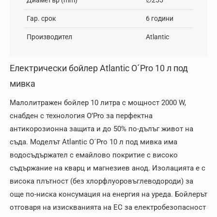
Диaметър (mm)
∅255
Гар. срок
6 години
Производител
Atlantic
Електрически бойлер Atlantic O´Pro 10 л под
мивка
Малолитражен бойлер 10 литра с мощност 2000 W,
снабден с технология O’Pro за перфектна
антикорозионна защита и до 50% по-дълъг живот на
съда. Моделът Atlantic O´Pro 10 л под мивка има
водосъдържател с емайлово покритие с високо
съдържание на кварц и магнезиев анод. Изолацията е с
висока плътност (без хлорфлуоровъглеводороди) за
още по-ниска консумация на енергия на уреда. Бойлерът
отговаря на изискванията на ЕС за електробезопасност