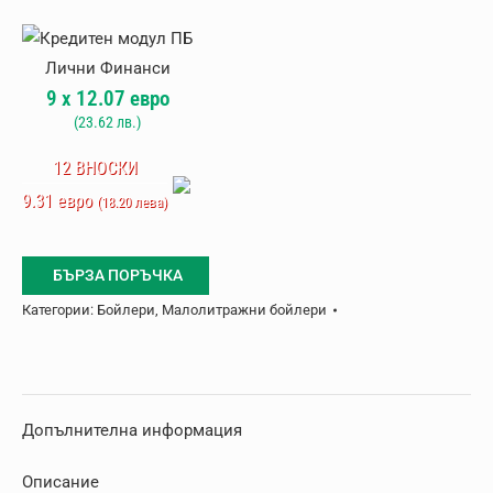
Малолитражен
бойлер
Atlantic
9
x
12.07
евро
O
(
23.62
лв.)
´Pro
10
12 ВНОСКИ
л,
9.31 евро
(18.20 лева)
под
мивка
БЪРЗА ПОРЪЧКА
Категории:
Бойлери
,
Малолитражни бойлери
Допълнителна информация
Описание