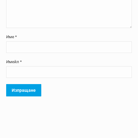
Име
*
Имейл
*