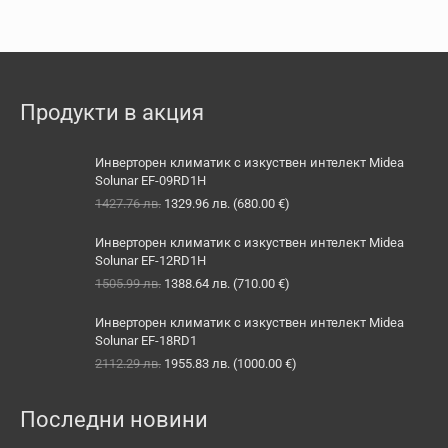
Продукти в акция
Инверторен климатик с изкуствен интелект Midea
Solunar EF-09RD1H
Original
Текущата
1427.76
лв.
1329.96
лв.
(
680.00
€
)
price
цена
was:
е:
Инверторен климатик с изкуствен интелект Midea
1427.76 лв..
1329.96 лв..
Solunar EF-12RD1H
Original
Текущата
1505.99
лв.
1388.64
лв.
(
710.00
€
)
price
цена
was:
е:
Инверторен климатик с изкуствен интелект Midea
1505.99 лв..
1388.64 лв..
Solunar EF-18RD1
Original
Текущата
2112.29
лв.
1955.83
лв.
(
1000.00
€
)
price
цена
was:
е:
Последни новини
2112.29 лв..
1955.83 лв..