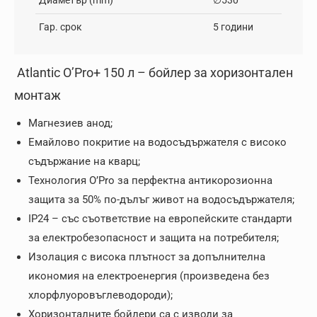
Диaметър (mm)
∅530
Гар. срок
5 години
Atlantic O’Pro+ 150 л – бойлер за хоризонтален
монтаж
Магнезиев анод;
Емайлово покритие на водосъдържателя с високо
съдържание на кварц;
Технология O’Pro за перфектна антикорозионна
защита за 50% по-дълъг живот на водосъдържателя;
IP24 – със съответствие на европейските стандарти
за електробезопасност и защита на потребителя;
Изолация с висока плътност за допълнителна
икономия на електроенергия (произведена без
хлорфлуоровъглеводороди);
Хоризонталните бойлери са с изводи за