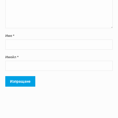
Име
*
Имейл
*