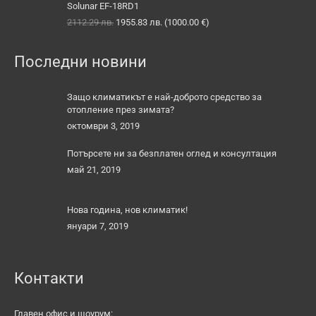
1505.99 лв..
1388.64 лв..
Solunar EF-18RD1
Original
Текущата
2112.29
лв.
1955.83
лв.
(
1000.00
€
)
price
цена
was:
е:
Последни новини
2112.29 лв..
1955.83 лв..
Защо климатикът е най-доброто средство за
отопление през зимата?
октомври 3, 2019
Потърсете ни за безплатен оглед и консултация
май 21, 2019
Нова година, нов климатик!
януари 7, 2019
Контакти
Главен офис и шоурум: