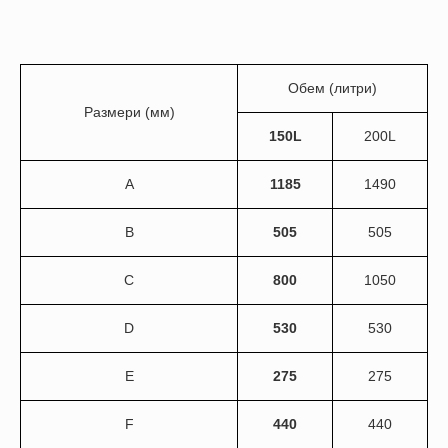
Обем (литри)
Размери (мм)
150L
200L
A
1185
1490
B
505
505
C
800
1050
D
530
530
E
275
275
F
440
440