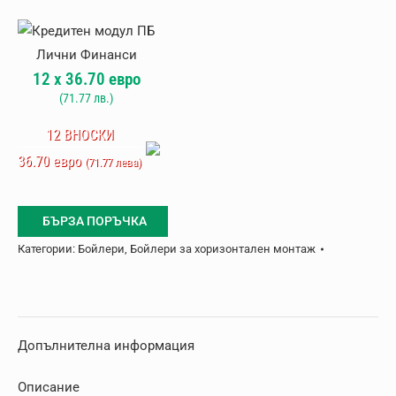
Хоризонтален
бойлер
Atlantic
12
x
36.70
евро
O'Pro+
(
71.77
лв.)
150
л
12 ВНОСКИ
36.70 евро
(71.77 лева)
БЪРЗА ПОРЪЧКА
Категории:
Бойлери
,
Бойлери за хоризонтален монтаж
Допълнителна информация
Описание