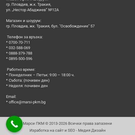
гр. Пловдив, ж.к. Тракия,
ул. „Нестор Абаджиев“ №12А
Магазин и шоурум:
гр. Пловдив, жк. Тракия, бул. "Освобождение" 57
Телефон за връзка:
* 0700-70-711
* 032-588-069
* 0888-379-788
* 0895-500-596
Работно време:
* Понеделник – Петък: 9:00 – 18:00 ч.
* Събота: (почивен ден)
* Неделя: почивен ден
Email:
*
office@marsi-pkm.bg
Марси ПКМ © 2013-2026 Всички права запазени
Изработка на сайт и SEO - Медия Дизайн