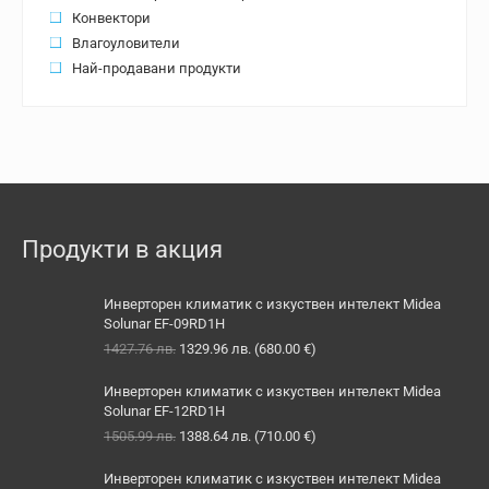
Конвектори
Влагоуловители
Най-продавани продукти
Продукти в акция
Инверторен климатик с изкуствен интелект Midea
Solunar EF-09RD1H
Original
Текущата
1427.76
лв.
1329.96
лв.
(
680.00
€
)
price
цена
was:
е:
Инверторен климатик с изкуствен интелект Midea
1427.76 лв..
1329.96 лв..
Solunar EF-12RD1H
Original
Текущата
1505.99
лв.
1388.64
лв.
(
710.00
€
)
price
цена
was:
е:
Инверторен климатик с изкуствен интелект Midea