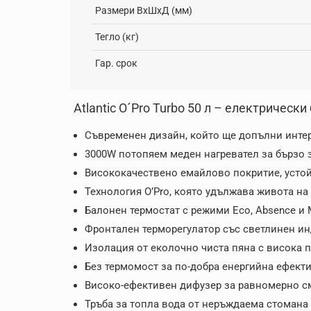
Размери ВxШxД (мм)
Тегло (кг)
Гар. срок
Atlantic O´Pro Turbo 50 л – електрическ
Съвременен дизайн, който ще допълни инте
3000W потопяем меден нагревател за бързо з
Висококачествено емайлово покритие, устой
Технология O’Pro, която удължава живота н
Балонен термостат с режими Eco, Absence и 
Фронтален терморегулатор със светлинен ин
Изолация от еколочно чиста пяна с висока 
Без термомост за по-добра енергийна ефекти
Високо-ефективен дифузер за равномерно см
Тръба за топла вода от неръждаема стомана 