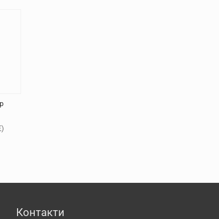
р
л
€
)
Контакти