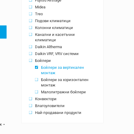
Fujitsu Airstage
Midea
Treo
Подови климатици
Колонни климатици
Канални и касетъчни
климатици
Daikin Altherma
Daikin VRF, VRV системи
Бойлери
Бойлери за вертикален
монтаж
Бойлери за хоризонтален
монтаж
Малолитражни бойлери
Конвектори
Влагоуловители
Най-продавани продукти
ж