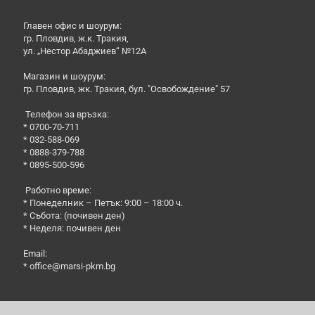
Главен офис и шоурум:
гр. Пловдив, ж.к. Тракия,
ул. „Нестор Абаджиев“ №12А
Магазин и шоурум:
гр. Пловдив, жк. Тракия, бул. "Освобождение" 57
Телефон за връзка:
* 0700-70-711
* 032-588-069
* 0888-379-788
* 0895-500-596
Работно време:
* Понеделник – Петък: 9:00 – 18:00 ч.
* Събота: (почивен ден)
* Неделя: почивен ден
Email:
*
office@marsi-pkm.bg