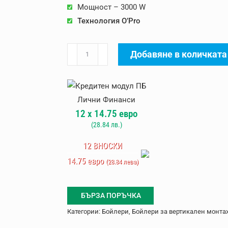
Мощност – 3000 W
Технология O’Pro
количество
Добавяне в количката
за
Вертикален
бойлер
Atlantic
12
x
14.75
евро
O'Pro
(
28.84
лв.)
Turbo
50
12 ВНОСКИ
л
14.75 евро
(28.84 лева)
БЪРЗА ПОРЪЧКА
Категории:
Бойлери
,
Бойлери за вертикален монта