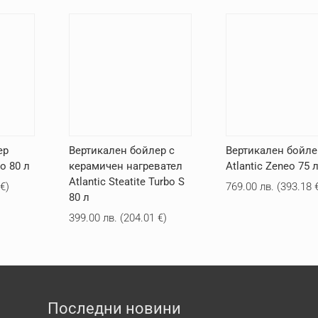
ер
Вертикален бойлер с
Вертикален бойле
bo 80 л
керамичен нагревател
Atlantic Zeneo 75 
Atlantic Steatite Turbo S
4
€
)
769.00
лв.
(
393.18
80 л
399.00
лв.
(
204.01
€
)
Последни новини