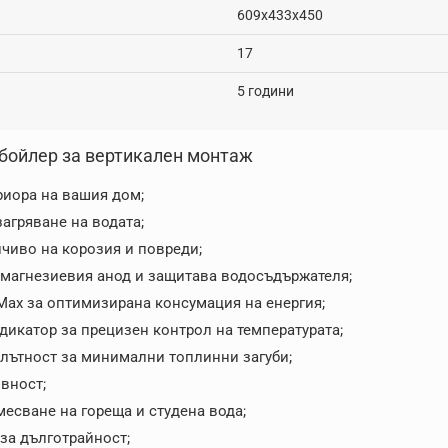
609х433х450
17
5 години
и бойлер за вертикален монтаж
риора на вашия дом;
агряване на водата;
чиво на корозия и повреди;
а магнезиевия анод и защитава водосъдържателя;
Max за оптимизирана консумация на енергия;
дикатор за прецизен контрол на температурата;
плътност за минимални топлинни загуби;
вност;
есване на гореща и студена вода;
за дълготрайност;