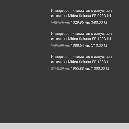
Инверторен климатик с изкуствен
интелект Midea Solunar EF-09RD1H
Original
Текущата
1427.76
лв.
1329.96
лв.
(
680.00
€
)
price
цена
was:
е:
Инверторен климатик с изкуствен
1427.76 лв..
1329.96 лв..
интелект Midea Solunar EF-12RD1H
Original
Текущата
1505.99
лв.
1388.64
лв.
(
710.00
€
)
price
цена
was:
е:
Инверторен климатик с изкуствен
1505.99 лв..
1388.64 лв..
интелект Midea Solunar EF-18RD1
Original
Текущата
2112.29
лв.
1955.83
лв.
(
1000.00
€
)
price
цена
was:
е:
2112.29 лв..
1955.83 лв..