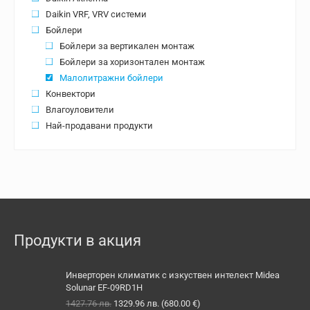
Daikin VRF, VRV системи
Бойлери
Бойлери за вертикален монтаж
Бойлери за хоризонтален монтаж
Малолитражни бойлери
Конвектори
Влагоуловители
Най-продавани продукти
Продукти в акция
Инверторен климатик с изкуствен интелект Midea
Solunar EF-09RD1H
Original
Текущата
1427.76
лв.
1329.96
лв.
(
680.00
€
)