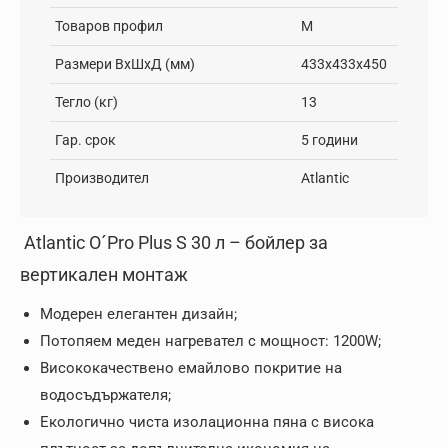
Товаров профил
M
Размери ВxШxД (мм)
433х433х450
Тегло (кг)
13
Гар. срок
5 години
Производител
Atlantic
Atlantic O´Pro Plus S 30 л – бойлер за
вертикален монтаж
Модерен елегантен дизайн;
Потопяем меден нагревател с мощност: 1200W;
Висококачествено емайлово покритие на
водосъдържателя;
Екологично чиста изолационна пяна с висока