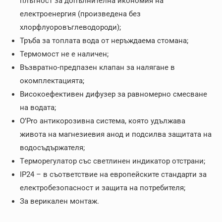
плътност за допълнителна икономия на
електроенергия (произведена без
хлорфлуоровъглеводороди);
Тръба за топлата вода от неръждаема стомана;
Термомост не е наличен;
Възвратно-предпазен клапан за налягане в
окомплектацията;
Високоефективен дифузер за равномерно смесване
на водата;
O’Pro антикорозивна система, която удължава
живота на магнезиевия анод и подсилва защитата на
водосъдържателя;
Tерморегулатор със светлинен индикатор отстрани;
IP24 – в съответствие на европейските стандарти за
електробезопасност и защита на потребителя;
За верикален монтаж.