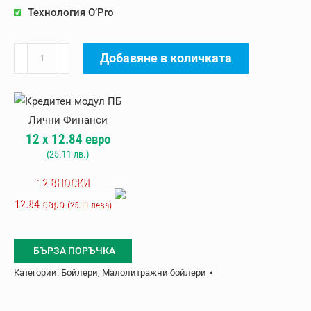
Технология O’Pro
количество
Добавяне в количката
за
Вертикален
бойлер
Atlantic
12
x
12.84
евро
O'Pro
(
25.11
лв.)
Plus
S
12 ВНОСКИ
30
12.84 евро
(25.11 лева)
л
БЪРЗА ПОРЪЧКА
Категории:
Бойлери
,
Малолитражни бойлери