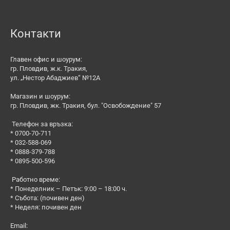
Контакти
Главен офис и шоурум:
гр. Пловдив, ж.к. Тракия,
ул. „Нестор Абаджиев“ №12А
Магазин и шоурум:
гр. Пловдив, жк. Тракия, бул. "Освобождение" 57
Телефон за връзка:
* 0700-70-711
* 032-588-069
* 0888-379-788
* 0895-500-596
Работно време:
* Понеделник – Петък: 9:00 – 18:00 ч.
* Събота: (почивен ден)
* Неделя: почивен ден
Email: