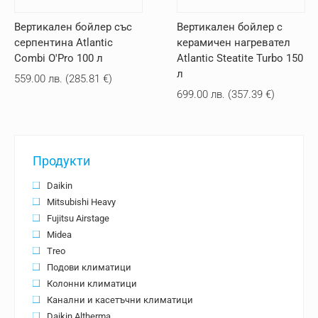
Вертикален бойлер със
Вертикален бойлер с
серпентина Atlantic
керамичен нагревател
Combi O'Pro 100 л
Atlantic Steatite Turbo 150
л
559.00
лв.
(
285.81
€
)
699.00
лв.
(
357.39
€
)
Продукти
Daikin
Mitsubishi Heavy
Fujitsu Airstage
Midea
Treo
Подови климатици
Колонни климатици
Канални и касетъчни климатици
Daikin Altherma