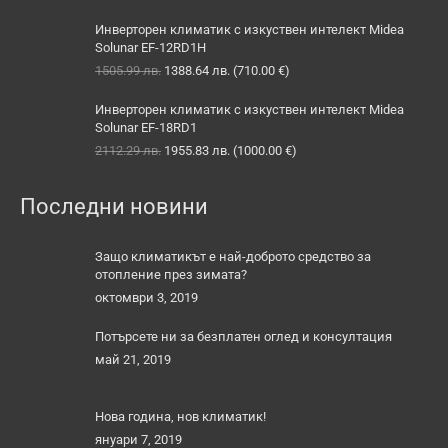
price
цена
was:
е:
Инверторен климатик с изкуствен интелект Midea
1427.76 лв..
1329.96 лв..
Solunar EF-12RD1H
Original
Текущата
1505.99
лв.
1388.64
лв.
(
710.00
€
)
price
цена
was:
е:
Инверторен климатик с изкуствен интелект Midea
1505.99 лв..
1388.64 лв..
Solunar EF-18RD1
Original
Текущата
2112.29
лв.
1955.83
лв.
(
1000.00
€
)
price
цена
was:
е:
Последни новини
2112.29 лв..
1955.83 лв..
Защо климатикът е най-доброто средство за
отопление през зимата?
октомври 3, 2019
Потърсете ни за безплатен оглед и консултация
май 21, 2019
Нова година, нов климатик!
януари 7, 2019