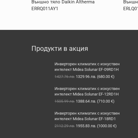
Външно тяло Daikin Altherma
Външно
ERRQ011AY1
ERLQ0
Продукти в акция
Инверторен климатик с изкуствен
интелект Midea Solunar EF-09RD1H
Original
Текущата
1427.76
лв.
1329.96
лв.
(
680.00
€
)
price
цена
was:
е:
Инверторен климатик с изкуствен
1427.76 лв..
1329.96 лв..
интелект Midea Solunar EF-12RD1H
Original
Текущата
1505.99
лв.
1388.64
лв.
(
710.00
€
)
price
цена
was:
е:
Инверторен климатик с изкуствен
1505.99 лв..
1388.64 лв..
интелект Midea Solunar EF-18RD1
Original
Текущата
2112.29
лв.
1955.83
лв.
(
1000.00
€
)
price
цена
was:
е: