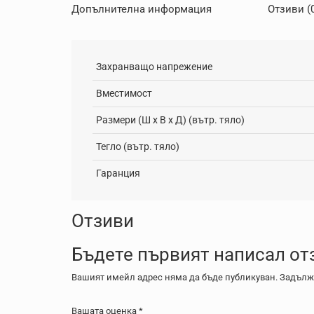
Допълнителна информация
Отзиви (
Захранващо напрежение
Вместимост
Размери (Ш x В x Д) (вътр. тяло)
Тегло (вътр. тяло)
Гаранция
Отзиви
Бъдете първият написал от
Вашият имейл адрес няма да бъде публикуван.
Задължи
Вашата оценка
*