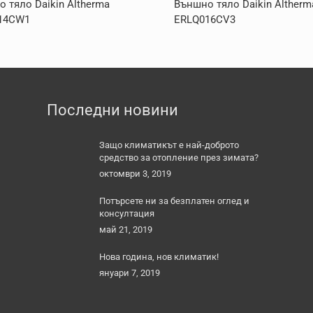
 тяло Daikin Altherma
Външно тяло Daikin Altherm
14CW1
ERLQ016CV3
Последни новини
Защо климатикът е най-доброто
средство за отопление през зимата?
октомври 3, 2019
Потърсете ни за безплатен оглед и
консултация
май 21, 2019
Нова година, нов климатик!
януари 7, 2019