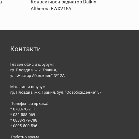
a
Конвективен радиатор Daikin
Altherma FWXV15A
Контакти
Главен офис и шоурум:
гр. Пловдив, ж.к. Тракия,
ул. „Нестор Абаджиев“ №12А
Магазин и шоурум:
гр. Пловдив, жк. Тракия, бул. "Освобождение" 57
Телефон за връзка:
* 0700-70-711
* 032-588-069
* 0888-379-788
* 0895-500-596
Работно време: