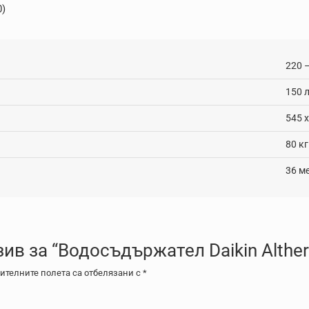
0)
220 
150 
545 
80 кг
36 м
зив за “Водосъдържател Daikin Alt
телните полета са отбелязани с
*