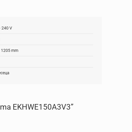
– 240 V
л
x 1205 mm
есеца
herma EKHWE150A3V3”