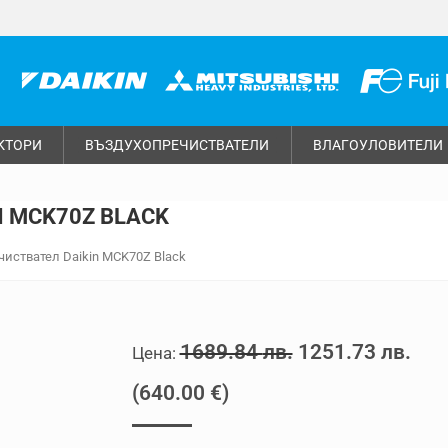
КТОРИ
ВЪЗДУХОПРЕЧИСТВАТЕЛИ
ВЛАГОУЛОВИТЕЛИ
 MCK70Z BLACK
иствател Daikin MCK70Z Black
Original
Тек
1689.84
лв.
1251.73
лв.
price
цен
(
640.00
€
)
was:
е: