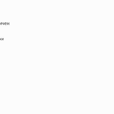
тичен
ки