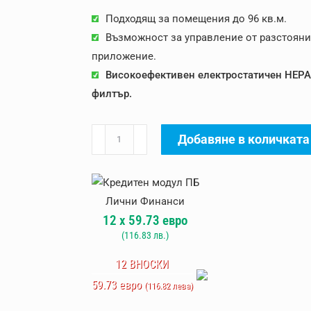
1689.84 лв..
125
Подходящ за помещения до 96 кв.м.
Възможност за управление от разстояни
приложение.
Високоефективен електростатичен HEPA
филтър.
количество
Добавяне в количката
за
Въздухопречиствател
Daikin
MCK70Z
12
x
59.73
евро
Black
(
116.83
лв.)
12 ВНОСКИ
59.73 евро
(116.82 лева)