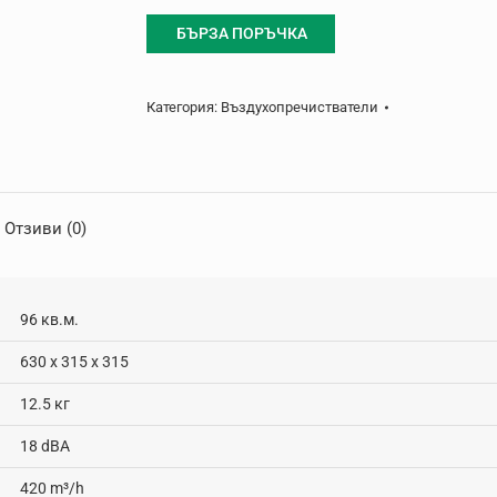
БЪРЗА ПОРЪЧКА
Категория:
Въздухопречистватели
Отзиви (0)
96 кв.м.
630 x 315 x 315
12.5 кг
18 dBA
420 m³/h