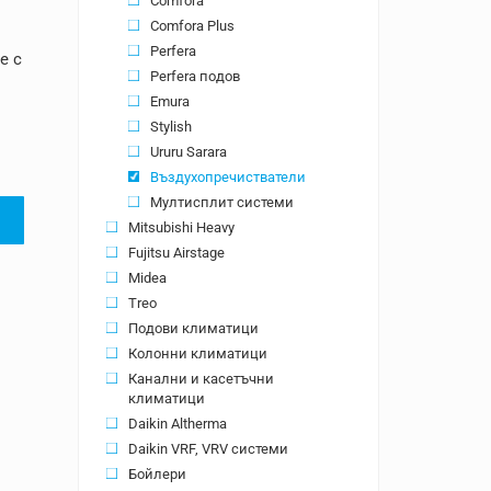
Comfora
1.73 лв..
Comfora Plus
Perfera
е с
Perfera подов
Emura
Stylish
Ururu Sarara
Въздухопречистватели
Мултисплит системи
Mitsubishi Heavy
Fujitsu Airstage
Midea
Treo
Подови климатици
Колонни климатици
Канални и касетъчни
климатици
Daikin Altherma
Daikin VRF, VRV системи
Бойлери