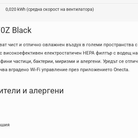
0,020 kWh (средна скорост на вентилатора)
0Z Black
ват чист и отлично овлажнен въздух в големи пространства 
ат с високоефективен електростатичен HEPA филтър с водещ на
фини частици, бактерии, миризми и алергени. Уредът се отлич
чва вградено Wi-Fi управление през приложението Onecta.
тели и алергени
ашия