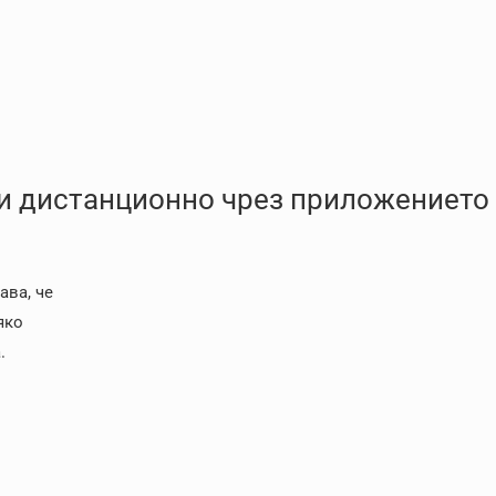
и дистанционно чрез приложението
ава, че
яко
.