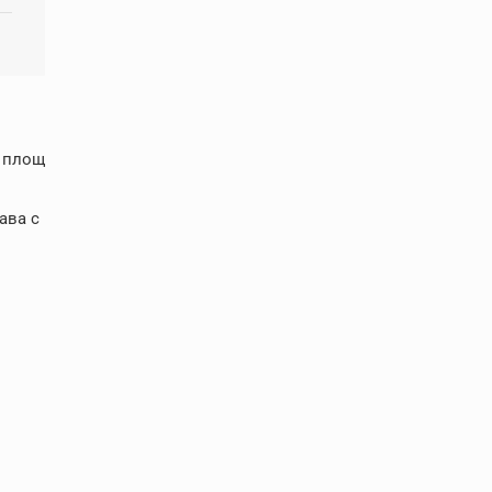
с площ
ава с