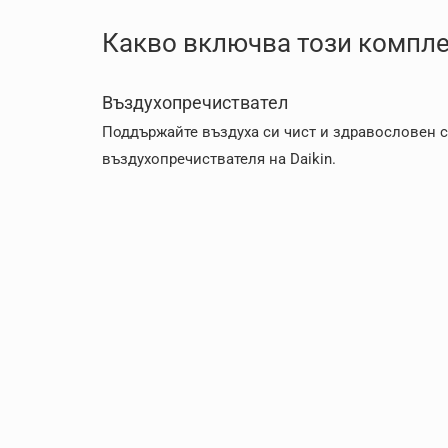
Какво включва този компле
Въздухопречиствател
Поддържайте въздуха си чист и здравословен с
въздухопречиствателя на Daikin.