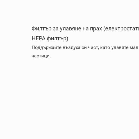
Филтър за улавяне на прах (електроста
HEPA филтър)
Поддържайте въздуха си чист, като улавяте мал
частици.