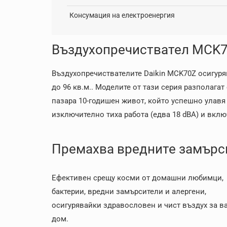
Консумация на електроенергия
Въздухопречиствател MCK7
Въздухопречиствателите Daikin MCK70Z осигуря
до 96 кв.м.. Моделите от тази серия разполаг
пазара 10-годишен живот, който успешно улавя 
изключително тиха работа (едва 18 dBA) и вклю
Премахва вредните замърси
Ефективен срещу косми от домашни любимци,
бактерии, вредни замърсители и алергени,
осигурявайки здравословен и чист въздух за в
дом.