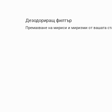
Дезодориращ филтър
Премахване на мириси и миризми от вашата ст