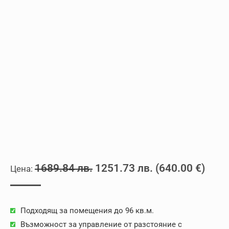
Original
Текущата
1689.84
лв.
1251.73
лв.
(
640.00
€
)
price
цена
was:
е:
Подходящ за помещения до 96 кв.м.
1689.84 лв..
1251.73 лв..
Възможност за управление от разстояние с