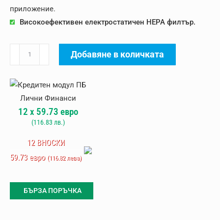
приложение.
Високоефективен електростатичен HEPA филтър.
количество
Добавяне в количката
за
Въздухопречиствател
Daikin
MCK70Z
12
x
59.73
евро
(
116.83
лв.)
12 ВНОСКИ
59.73 евро
(116.82 лева)
БЪРЗА ПОРЪЧКА