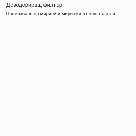
Дезодориращ филтър
Премахване на мириси и миризми от вашата стая.