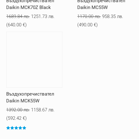
Въздухопречиствател
Въздухопречиствател
Daikin MCK70Z Black
Daikin MC55W
Original
Текущата
Original
Текуща
1689.84
лв.
1251.73
лв.
1170.00
лв.
958.35
лв.
price
цена
price
цена
(
640.00
€
)
(
490.00
€
)
was:
е:
was:
е:
1689.84 лв..
1251.73 лв..
1170.00 лв..
958.35 
Въздухопречиствател
Daikin MCK55W
Original
Текущата
1392.00
лв.
1158.67
лв.
price
цена
(
592.42
€
)
was:
е:
Оценено с
1392.00 лв..
1158.67 лв..
5.00
от 5