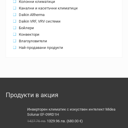
Колонни климатици
Канални и касетъчни климатици
Daikin Altherma
Daikin VRF, VRV системи
Бойлери
Конвектори
Влагоуловители
Най-продавани продукти
Продукти в акция
Инверторен климатик с изкуствен интелект Midea
Solunar EF-09RD1H
Original
Текущата
1427.76
лв.
1329.96
лв.
(
680.00
€
)
price
цена