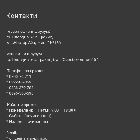
Контакти
Главен офис и шоурум:
гр. Пловдив, ж.к. Тракия,
ул. „Нестор Абаджиев“ №12А
Магазин и шоурум:
гр. Пловдив, жк. Тракия, бул. "Освобождение" 57
Телефон за връзка:
* 0700-70-711
* 032-588-069
* 0888-379-788
* 0895-500-596
Работно време:
* Понеделник – Петък: 9:00 – 18:00 ч.
* Събота: (почивен ден)
* Неделя: почивен ден
Email:
*
office@marsi-pkm.bg