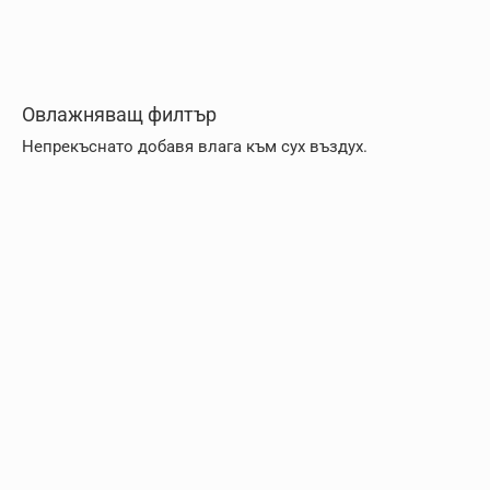
Овлажняващ филтър
Непрекъснато добавя влага към сух въздух.