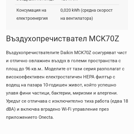
Консумация на
0,020 kWh (средна скорост
електроенергия
на вентилатора)
Въздухопречиствател MCK70Z
Въздухопречиствателите Daikin MCK70Z осигуряват чист
и отлично овлажнен въздух в големи пространства с
площ до 96 кв.м.. Моделите от тази серия разполагат с
високоефективен електростатичен HEPA филтър с
водещ на пазара 10-годишен живот, който успешно
улавя фини частици, бактерии, миризми и алергени.
Уредът се отличава с изключително тиха работа (едва 18
dBA) и включва вградено Wi-Fi управление през
приложението Onecta.