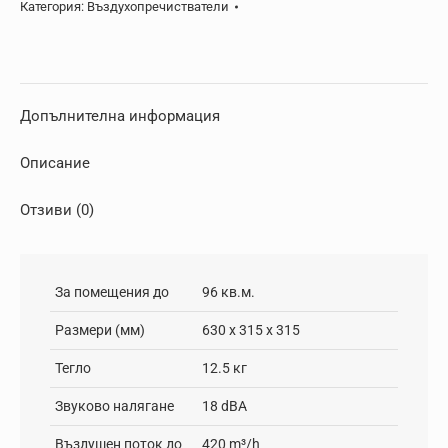
Категория:
Въздухопречистватели
Допълнителна информация
Описание
Отзиви (0)
За помещения до
96 кв.м.
Размери (мм)
630 x 315 x 315
Тегло
12.5 кг
Звуково налягане
18 dBA
Въздушен поток до
420 m³/h