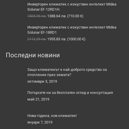
was:
е:
Инверторен климатик с изкуствен интелект Midea
1427.76 лв..
1329.96 лв..
Solunar EF-12RD1H
Original
Текущата
1505.99
лв.
1388.64
лв.
(
710.00
€
)
price
цена
was:
е:
Инверторен климатик с изкуствен интелект Midea
1505.99 лв..
1388.64 лв..
Solunar EF-18RD1
Original
Текущата
2112.29
лв.
1955.83
лв.
(
1000.00
€
)
price
цена
was:
е:
Последни новини
2112.29 лв..
1955.83 лв..
Защо климатикът е най-доброто средство за
отопление през зимата?
октомври 3, 2019
Потърсете ни за безплатен оглед и консултация
май 21, 2019
Нова година, нов климатик!
януари 7, 2019