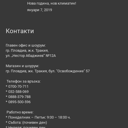
Нова година, нов климатик!
януари 7, 2019
Контакти
Главен офис и шоурум:
гр. Пловдив, ж.к. Тракия,
ул. „Нестор Абаджиев“ №12А
Магазин и шоурум:
гр. Пловдив, жк. Тракия, бул. "Освобождение" 57
Телефон за връзка:
* 0700-70-711
* 032-588-069
* 0888-379-788
* 0895-500-596
Работно време:
* Понеделник – Петък: 9:00 – 18:00 ч.
* Събота: (почивен ден)
* Неделя: почивен ден