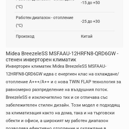
-15 до +50
(°C)
Работен диапазон - отопление
-25 до +30
(°C)
Произход
Китай
Midea BreezeleSS MSFAAU-12HRFN8-QRD6GW -
стенен инверторен климатик
Инверторен климатик Midea BreezeleSS MSFAAU-
12HRFN8-QRD6GW идва с енергиен клас на охлаждане/
отопление А+++/A++ и с нова TWIN FLAP технология за
равномерно разпределение на въздушния поток.
BreezeleSS е изключително тих и се отличава със
забележителен стилен дизайн. Този модел е подходящ
за климатизация както на дома, така и на търговски
обекти и офиси, а широкият му работен диапазон
позволява ефективно отопление и охлаждане в