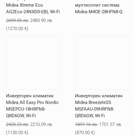
Midea Xtreme Eco
мултисплит система
AG2Eco-24NXD0-I(B), Wi-Fi
Midea M4OE-28HFN8-Q
Original
Текущата
2699.05
лв.
2483.90
лв.
price
цена
(
1270.00
€
)
was:
е:
2699.05 лв..
2483.90 лв..
Инверторен климатик
Инверторен климатик
Midea All Easy Pro Nordic
Midea BreezeleSS
MSEPCU-18HRFN8-
MSFAAU-09HRFN8-
QRD6GW, Wi-Fi
QRD6GW, Wi-Fi
Original
Текущата
Original
Текущ
2425.23
лв.
2210.09
лв.
1897.16
лв.
1701.57
лв.
price
цена
price
цена
(
1130.00
€
)
(
870.00
€
)