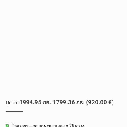
Original
Текущата
1994.95
лв.
1799.36
лв.
(
920.00
€
)
price
цена
was:
е:
Подходящ за помещения до 25 кв.м.