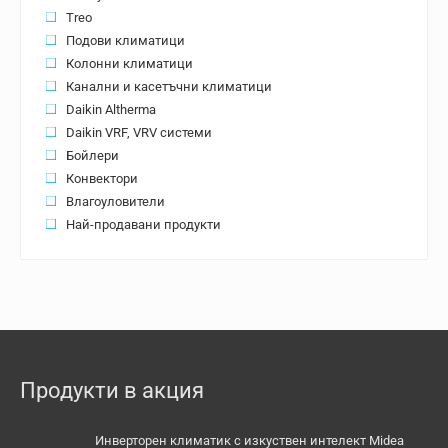
Treo
Подови климатици
Колонни климатици
Канални и касетъчни климатици
Daikin Altherma
Daikin VRF, VRV системи
Бойлери
Конвектори
Влагоуловители
Най-продавани продукти
Продукти в акция
Инверторен климатик с изкуствен интелект Midea