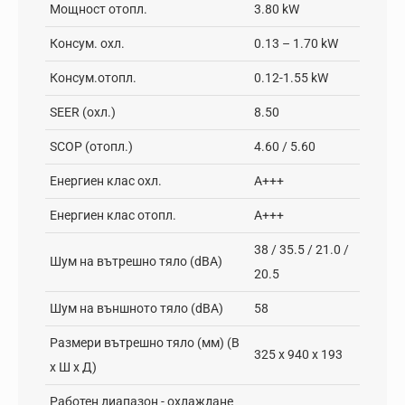
Мощност отопл.
3.80 kW
Консум. охл.
0.13 – 1.70 kW
Консум.отопл.
0.12-1.55 kW
SEER (охл.)
8.50
SCOP (отопл.)
4.60 / 5.60
Енергиен клас охл.
A+++
Енергиен клас отопл.
А+++
38 / 35.5 / 21.0 /
Шум на вътрешно тяло (dBA)
20.5
Шум на външното тяло (dBA)
58
Размери вътрешно тяло (мм) (В
325 x 940 x 193
х Ш х Д)
Работен диапазон - oхлаждане