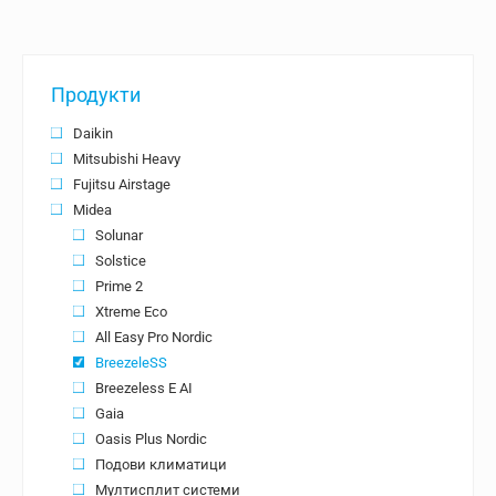
was:
е:
was:
е:
2425.23 лв..
2210.09 лв..
1897.16 лв..
1701.5
Продукти
Daikin
Mitsubishi Heavy
Fujitsu Airstage
Midea
Solunar
Solstice
Prime 2
Xtreme Eco
All Easy Pro Nordic
BreezeleSS
Breezeless E AI
Gaia
Oasis Plus Nordic
Подови климатици
Мултисплит системи