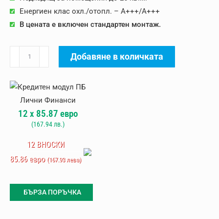
1994.95 лв..
1799.36 лв..
Енергиен клас охл./отопл. – A+++/A+++
В цената е включен стандартен монтаж.
количество
Добавяне в количката
за
Инверторен
климатик
Midea
12
x
85.87
евро
BreezeleSS
(
167.94
лв.)
MSFAAU-
12HRFN8-
12 ВНОСКИ
QRD6GW,
85.86 евро
(167.93 лева)
Wi-
Fi
БЪРЗА ПОРЪЧКА