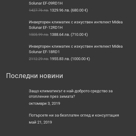
Solunar EF-09RD1H
Original
Текущата
1427.76
лв.
1329.96
лв.
(
680.00
€
)
price
цена
was:
е:
Инверторен климатик с изкуствен интелект Midea
1427.76 лв..
1329.96 лв..
Solunar EF-12RD1H
Original
Текущата
1505.99
лв.
1388.64
лв.
(
710.00
€
)
price
цена
was:
е:
Инверторен климатик с изкуствен интелект Midea
1505.99 лв..
1388.64 лв..
Solunar EF-18RD1
Original
Текущата
2112.29
лв.
1955.83
лв.
(
1000.00
€
)
price
цена
was:
е:
Последни новини
2112.29 лв..
1955.83 лв..
Защо климатикът е най-доброто средство за
отопление през зимата?
октомври 3, 2019
Потърсете ни за безплатен оглед и консултация
май 21, 2019