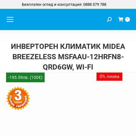
Безплатен оглед и консултация: 0888 379 788
Search:
0
ИНВЕРТОРЕН КЛИМАТИК MIDEA
BREEZELESS MSFAAU-12HRFN8-
QRD6GW, WI-FI
You are here:
0% лихва
-195.59лв. (100€)