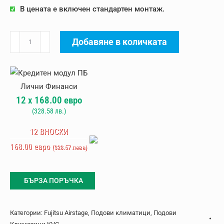
В цената е включен стандартен монтаж.
количество
Добавяне в количката
за
Инверторен
подов
климатик
12
x
168.00
евро
Fujitsu
(
328.58
лв.)
Airstage
AGEG14KVCA
12 ВНОСКИ
168.00 евро
(328.57 лева)
БЪРЗА ПОРЪЧКА
Категории:
Fujitsu Airstage
,
Подови климатици
,
Подови