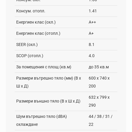
Консум. отопл.
1.41
Енергиен клас (охл.)
A++
Енергиен клас (отопл.)
A+
SEER (охл.)
8.1
SCOP (отопл.)
4.0
За помещения с площ (кв.м)
до 35 кв.м
Размери вътрешно тяло (мм) (В х
600 x 740 x
Ш х Д)
200
632 x 799 x
Размери външно тяло (В х Ш х Д)
290
Шум вътрешно тяло (dBA)
44 / 38 / 31 /
охлаждане
22