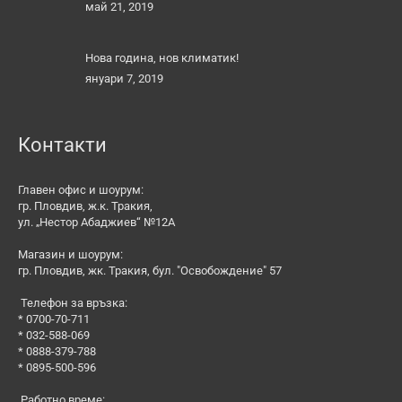
май 21, 2019
Нова година, нов климатик!
януари 7, 2019
Контакти
Главен офис и шоурум:
гр. Пловдив, ж.к. Тракия,
ул. „Нестор Абаджиев“ №12А
Магазин и шоурум:
гр. Пловдив, жк. Тракия, бул. "Освобождение" 57
Телефон за връзка:
* 0700-70-711
* 032-588-069
* 0888-379-788
* 0895-500-596
Работно време: