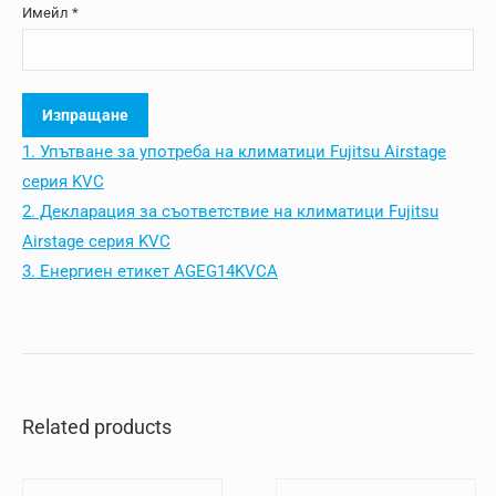
Имейл
*
1. Упътване за употреба на климатици Fujitsu Airstage
серия KVC
2. Декларация за съответствие на климатици Fujitsu
Airstage серия KVC
3. Енергиен етикет AGEG14KVCA
Related products