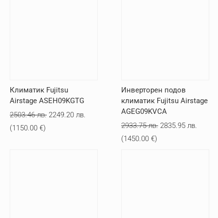
Климатик Fujitsu
Инверторен подов
Airstage ASEH09KGTG
климатик Fujitsu Airstage
AGEG09KVCA
Original
Текущата
2503.46
лв.
2249.20
лв.
Original
Текущ
2933.75
лв.
2835.95
лв.
price
цена
(
1150.00
€
)
price
цена
(
1450.00
€
)
was:
е:
was:
е:
2503.46 лв..
2249.20 лв..
2933.75 лв..
2835.9