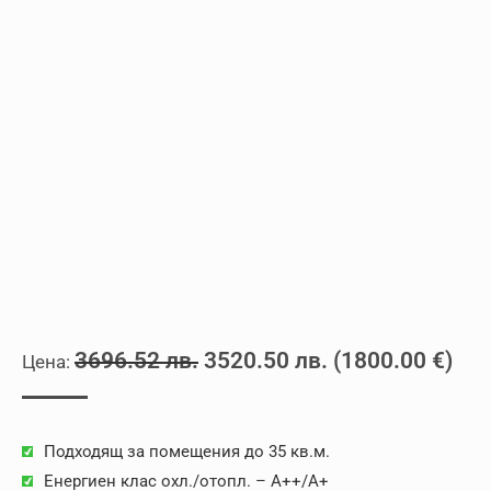
Original
Текущата
3696.52
лв.
3520.50
лв.
(
1800.00
€
)
price
цена
was:
е:
Подходящ за помещения до 35 кв.м.
3696.52 лв..
3520.50 лв..
Енергиен клас охл./отопл. – A++/A+