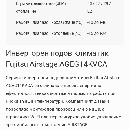
Шум вътрешно тяло (dBA)
43 / 37 / 29 /
отопление
22
Работен диапазон - oхлаждане (°C)
-10 до +46
Работен диапазон - отопление (°C)
-15 до +24
Инверторен подов климатик
Fujitsu Airstage AGEG14KVCA
Серията инверторни подови климатици Fujitsu Airstage
AGEG14KVCA се отличава с висока енергийна
ефективност, гъвкав монтаж и надеждна работа при
ниски външни температури. Компактният дизайн
позволява монтаж под прозорец или в ниша, а
вграденият Wi-Fi адаптер осигурява удобно управление
чрез мобилното приложение AIRSTAGE.