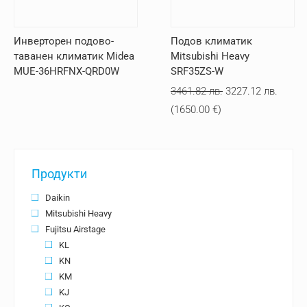
Инверторен подовo-
Подов климатик
таванен климатик Midea
Mitsubishi Heavy
MUE-36HRFNX-QRD0W
SRF35ZS-W
Original
Текущ
3461.82
лв.
3227.12
лв.
price
цена
(
1650.00
€
)
was:
е:
3461.82 лв..
3227.1
Продукти
Daikin
Mitsubishi Heavy
Fujitsu Airstage
KL
KN
KM
KJ