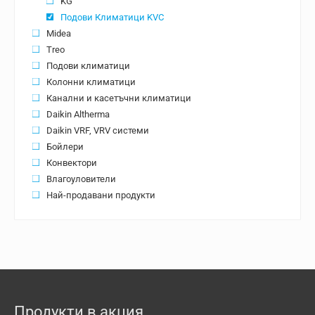
KG
Подови Климатици KVC
Midea
Treo
Подови климатици
Колонни климатици
Канални и касетъчни климатици
Daikin Altherma
Daikin VRF, VRV системи
Бойлери
Конвектори
Влагоуловители
Най-продавани продукти
Продукти в акция