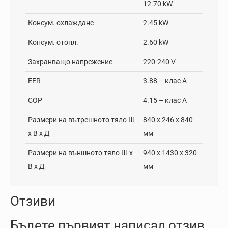
12.70 kW
Консум. охлаждане
2.45 kW
Консум. отопл.
2.60 kW
Захранващо напрежение
220-240 V
EER
3.88 – клас А
COP
4.15 – клас А
Размери на вътрешното тяло Ш
840 x 246 x 840
x В x Д
мм
Размери на външното тяло Ш x
940 x 1430 x 320
В x Д
мм
Отзиви
Бъдете първият написал отзив