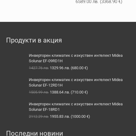
6589.00
лв.
(
3368.90
€
)
Продукти в акция
Инверторен климатик с изкуствен интелект Midea
Solunar EF-09RD1H
Original
Текущата
1427.76
лв.
1329.96
лв.
(
680.00
€
)
price
цена
was:
е:
Инверторен климатик с изкуствен интелект Midea
1427.76 лв..
1329.96 лв..
Solunar EF-12RD1H
Original
Текущата
1505.99
лв.
1388.64
лв.
(
710.00
€
)
price
цена
was:
е:
Инверторен климатик с изкуствен интелект Midea
1505.99 лв..
1388.64 лв..
Solunar EF-18RD1
Original
Текущата
2112.29
лв.
1955.83
лв.
(
1000.00
€
)
price
цена
was:
е:
Последни новини
2112.29 лв..
1955.83 лв..