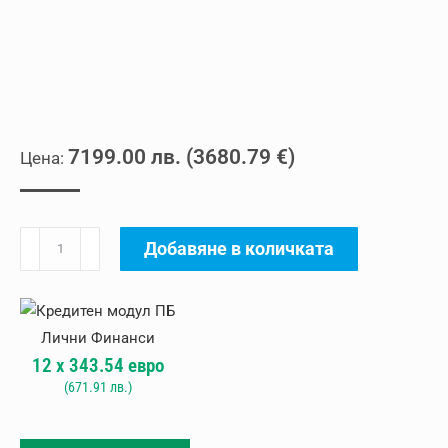
7199.00
лв.
(
3680.79
€
)
количество
Добавяне в количката
за
Касетъчен
климатик
Daikin
12
x
343.54
евро
FCQG100F/
(
671.91
лв.)
RZQG100LV1