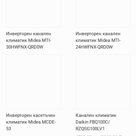
Инверторен канален
Инверторен канален
климатик Midea MTI-
климатик Midea MTI-
30HWFNX-QRD0W
24HWFNX-QRD0W
Инверторен касетъчен
Канален климатик
климатик Midea MCDE-
Daikin FBQ100C/
53
RZQSG100LV1