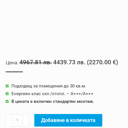
Original
Текущата
4967.81
лв.
4439.73
лв.
(
2270.00
€
)
price
цена
was:
е:
Подходящ за помещения до 30 кв.м.
4967.81 лв..
4439.73 лв..
Енергиен клас охл./отопл. – A+++/A+++
В цената е включен стандартен монтаж.
количество
Добавяне в количката
за