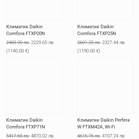
Климатик Daikin
Климатик Daikin
Comfora FTXP20N
Comfora FTXP25N
Original
Текущата
Original
Текущ
2483.90
лв.
2229.65
лв.
2601.25
лв.
2327.44
лв.
price
цена
price
цена
(
1140.00
€
)
(
1190.00
€
)
was:
е:
was:
е:
2483.90 лв..
2229.65 лв..
2601.25 лв..
2327.4
Климатик Daikin
Климатик Daikin Perfera
Comfora FTXP71N
W FTXM42A, Wi-Fi
Original
Текущата
Original
Текущ
5417.65
лв.
4870.02
лв.
4615.76
лв.
4107.24
лв.