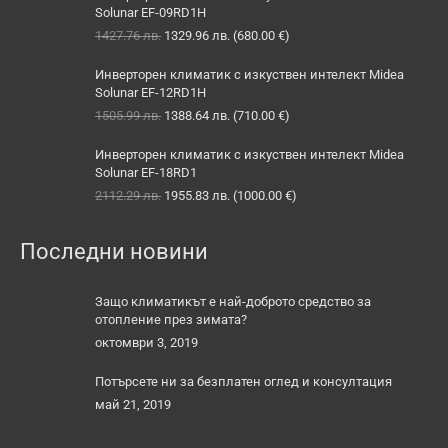
Solunar EF-09RD1H
Original
Текущата
1427.76
лв.
1329.96
лв.
(
680.00
€
)
price
цена
was:
е:
Инверторен климатик с изкуствен интелект Midea
1427.76 лв..
1329.96 лв..
Solunar EF-12RD1H
Original
Текущата
1505.99
лв.
1388.64
лв.
(
710.00
€
)
price
цена
was:
е:
Инверторен климатик с изкуствен интелект Midea
1505.99 лв..
1388.64 лв..
Solunar EF-18RD1
Original
Текущата
2112.29
лв.
1955.83
лв.
(
1000.00
€
)
price
цена
was:
е:
Последни новини
2112.29 лв..
1955.83 лв..
Защо климатикът е най-доброто средство за
отопление през зимата?
октомври 3, 2019
Потърсете ни за безплатен оглед и консултация
май 21, 2019