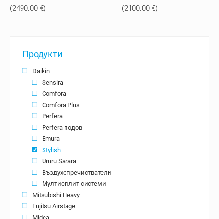
price
цена
price
цена
(
2490.00
€
)
(
2100.00
€
)
was:
е:
was:
е:
5417.65 лв..
4870.02 лв..
4615.76 лв..
4107.2
Продукти
Daikin
Sensira
Comfora
Comfora Plus
Perfera
Perfera подов
Emura
Stylish
Ururu Sarara
Въздухопречистватели
Мултисплит системи
Mitsubishi Heavy
Fujitsu Airstage
Midea