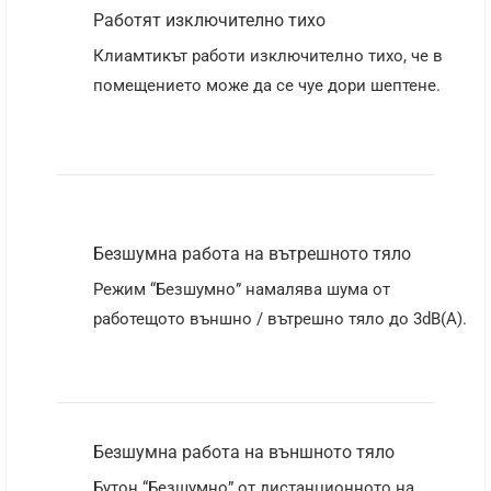
Работят изключително тихо
Клиамтикът работи изключително тихо, че в
помещението може да се чуе дори шептене.
Безшумна работа на вътрешното тяло
Режим “Безшумно” намалява шума от
работещото външно / вътрешно тяло до 3dB(A).
Безшумна работа на външното тяло
Бутон “Безшумно” от дистанционното на