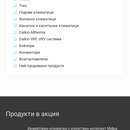
Treo
Подови климатици
Колонни климатици
Канални и касетъчни климатици
Daikin Altherma
Daikin VRF, VRV системи
Бойлери
Конвектори
Влагоуловители
Най-продавани продукти
Продукти в акция
Инверторен климатик с изкуствен интелект Midea