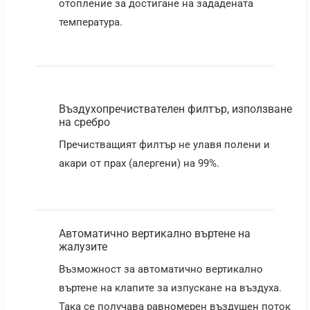
отопление за достигане на зададената
температура.
Въздухопречиствателен филтър, използване
на сребро
Пречистващият филтър не улавя полени и
акари от прах (алергени) на 99%.
Автоматично вертикално въртене на
жалузите
Възможност за автоматично вертикално
въртене на клапите за изпускане на въздуха.
Така се получава равномерен въздушен поток