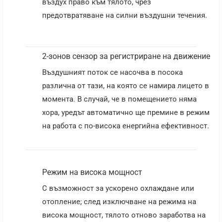
въздух право към тялото, чрез
предотвратяване на силни въздушни течения.
2-зонов сензор за регистриране на движение
Въздушният поток се насочва в посока
различна от тази, на която се намира лицето в
момента. В случай, че в помещението няма
хора, уредът автоматично ще премине в режим
на работа с по-висока енергийна ефективност.
Режим на висока мощност
С възможност за ускорено охлаждане или
отопление; след изключване на режима на
висока мощност, тялото отново заработва на