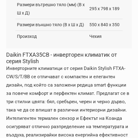
Размери вътрешно тяло (мм) (В х
295 x 798 x 189
Ш х Д)
Размери външно тяло (В х Ш х Д)
550 x 840 x 350
Произход
Чехия
Daikin FTXA35CB - инверторен климатик от
серия Stylish
Инверторните климатици от серия Daikin Stylish FTXA-
CW/S/T/BB се отличават с компактен и елегантен
дизайн, под който са заложени редица smart функции
за повече комфорт и перфектен климат. Предлагат се в
три стилни цвята: бял, сребърен, черен и черно дърво,
така че да се впишат в различни интериорни дизайни.
Интелигентен термален сензор и Ефектът на Коанда
осигуряват отлично разпределение на температурата и
въздуха, реализирайки висока енергийна ефективност