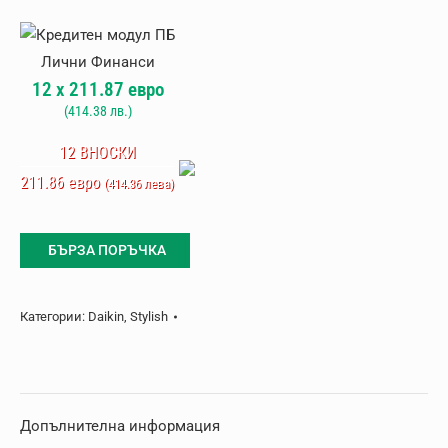
Климатик
Daikin
Stylish
12
x
211.87
евро
FTXA35CB,
(
414.38
лв.)
черен,
Wi-
12 ВНОСКИ
Fi
211.86 евро
(414.36 лева)
БЪРЗА ПОРЪЧКА
Категории:
Daikin
,
Stylish
Допълнителна информация