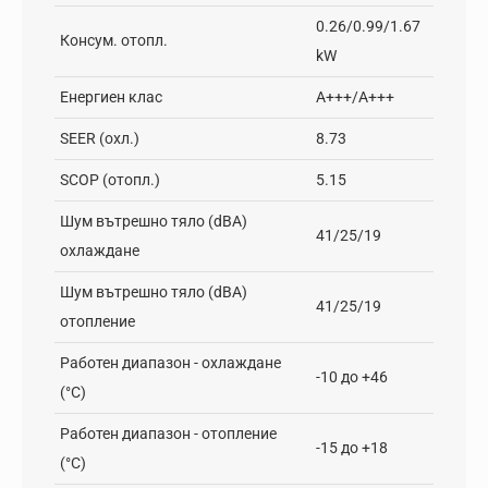
0.26/0.99/1.67
Консум. отопл.
kW
Енергиен клас
А+++/А+++
SEER (охл.)
8.73
SCOP (отопл.)
5.15
Шум вътрешно тяло (dBA)
41/25/19
охлаждане
Шум вътрешно тяло (dBA)
41/25/19
отопление
Работен диапазон - oхлаждане
-10 до +46
(°C)
Работен диапазон - отопление
-15 до +18
(°C)