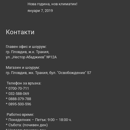
Нова година, нов климатик!
януари 7, 2019
Контакти
Главен офис и шоурум:
гр. Пловдив, ж.к. Тракия,
ул. „Нестор Абаджиев“ №12А
Магазин и шоурум:
гр. Пловдив, жк. Тракия, бул. "Освобождение" 57
Телефон за връзка:
* 0700-70-711
* 032-588-069
* 0888-379-788
* 0895-500-596
Работно време:
* Понеделник – Петък: 9:00 – 18:00 ч.
* Събота: (почивен ден)