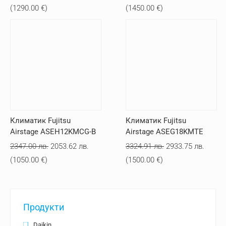
price
цена
price
цена
(
1290.00
€
)
(
1450.00
€
)
was:
е:
was:
е:
2875.07 лв..
2523.02 лв..
3227.12 лв..
2835.9
Климатик Fujitsu
Климатик Fujitsu
Airstage ASEH12KMCG-B
Airstage ASEG18KMTE
Original
Текущата
Original
Текущ
2347.00
лв.
2053.62
лв.
3324.91
лв.
2933.75
лв.
price
цена
price
цена
(
1050.00
€
)
(
1500.00
€
)
was:
е:
was:
е:
2347.00 лв..
2053.62 лв..
3324.91 лв..
2933.7
Продукти
Daikin