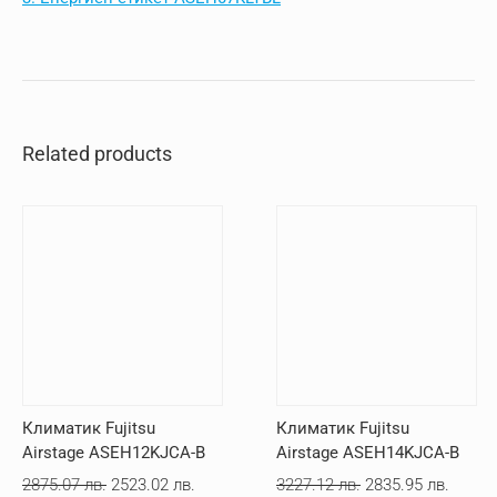
Related products
Климатик Fujitsu
Климатик Fujitsu
Airstage ASEH12KJCA-B
Airstage ASEH14KJCA-B
Original
Текущата
Original
Текущ
2875.07
лв.
2523.02
лв.
3227.12
лв.
2835.95
лв.