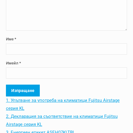
Име
*
Имейл
*
1. Упътване за употреба на климатици Fujitsu Airstage
серия KL
2. Декларация за съответствие на климатици Fujitsu
Airstage серия KL
3. Енергиен етикет ASEH07KLTBL