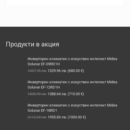
Продукти в акция
Инверторен климатик с изкуствен интелект Midea
Solunar EF-09RD1H
Original
Текущата
1427.76
лв.
1329.96
лв.
(
680.00
€
)
price
цена
was:
е:
Инверторен климатик с изкуствен интелект Midea
1427.76 лв..
1329.96 лв..
Solunar EF-12RD1H
Original
Текущата
1505.99
лв.
1388.64
лв.
(
710.00
€
)
price
цена
was:
е:
Инверторен климатик с изкуствен интелект Midea
1505.99 лв..
1388.64 лв..
Solunar EF-18RD1
Original
Текущата
2112.29
лв.
1955.83
лв.
(
1000.00
€
)
price
цена
was:
е: