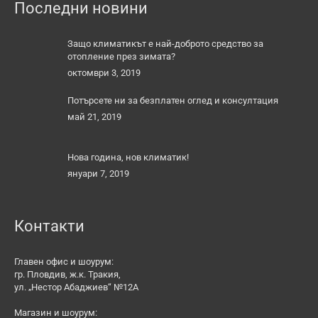
Последни новини
2112.29 лв..
1955.83 лв..
Защо климатикът е най-доброто средство за
отопление през зимата?
октомври 3, 2019
Потърсете ни за безплатен оглед и консултация
май 21, 2019
Нова година, нов климатик!
януари 7, 2019
Контакти
Главен офис и шоурум:
гр. Пловдив, ж.к. Тракия,
ул. „Нестор Абаджиев“ №12А
Магазин и шоурум: