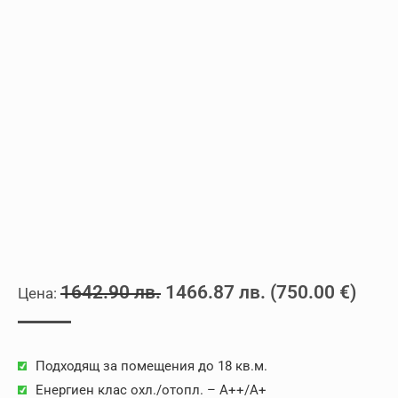
Original
Текущата
1642.90
лв.
1466.87
лв.
(
750.00
€
)
price
цена
was:
е:
Подходящ за помещения до 18 кв.м.
1642.90 лв..
1466.87 лв..
Енергиен клас охл./отопл. – A++/A+