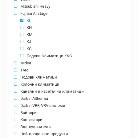
Mitsubishi Heavy
Fujitsu Airstage
KL
KN
KM
KJ
KG
Подови Климатици KVC
Midea
Treo
Подови климатици
Колонни климатици
Канални и касетъчни климатици
Daikin Altherma
Daikin VRF, VRV системи
Бойлери
Конвектори
Влагоуловители
Най-продавани продукти