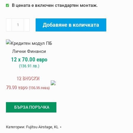
В цената е включен стандартен монтаж.
количество
Добавяне в количката
за
Климатик
Fujitsu
Airstage
12
x
70.00
евро
ASEH07KLTBL
(
136.91
лв.)
12 ВНОСКИ
70.00 евро
(136.90 лева)
БЪРЗА ПОРЪЧКА
Категории:
Fujitsu Airstage
,
KL