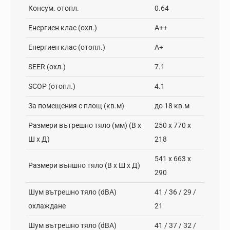
Консум. отопл.
0.64
Енергиен клас (охл.)
A++
Енергиен клас (отопл.)
A+
SEER (охл.)
7.1
SCOP (отопл.)
4.1
За помещения с площ (кв.м)
до 18 кв.м
Размери вътрешно тяло (мм) (В х
250 x 770 x
Ш х Д)
218
541 x 663 x
Размери външно тяло (В х Ш х Д)
290
Шум вътрешно тяло (dBA)
41 / 36 / 29 /
охлаждане
21
Шум вътрешно тяло (dBA)
41 / 37 / 32 /