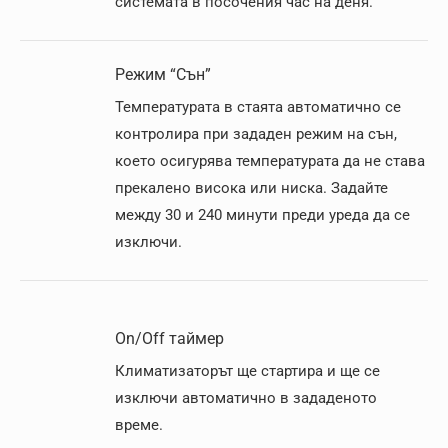
системата в посочения час на деня.
Режим “Сън”
Температурата в стаята автоматично се
контролира при зададен режим на сън,
което осигурява температурата да не става
прекалено висока или ниска. Задайте
между 30 и 240 минути преди уреда да се
изключи.
On/Off таймер
Климатизаторът ще стартира и ще се
изключи автоматично в зададеното
време.