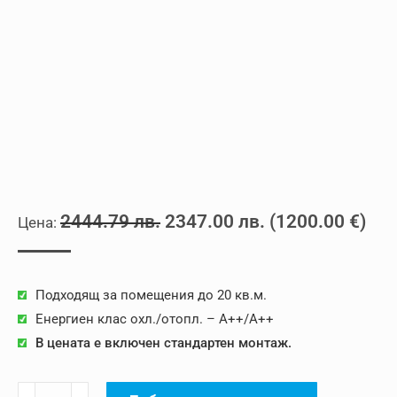
Original
Текущата
2444.79
лв.
2347.00
лв.
(
1200.00
€
)
price
цена
was:
е:
Подходящ за помещения до 20 кв.м.
2444.79 лв..
2347.00 лв..
Енергиен клас охл./отопл. – A++/A++
В цената е включен стандартен монтаж.
количество