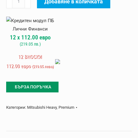
Добавяне в количката
за
Климатик
Mitsubishi
Heavy
12
x
112.00
евро
SRK20ZS-
(
219.05
лв.)
WFT
Premium,
12 ВНОСКИ
титан
112.00 евро
(219.05 лева)
с
вграден
БЪРЗА ПОРЪЧКА
WiFi
Категории:
Mitsubishi Heavy
,
Premium