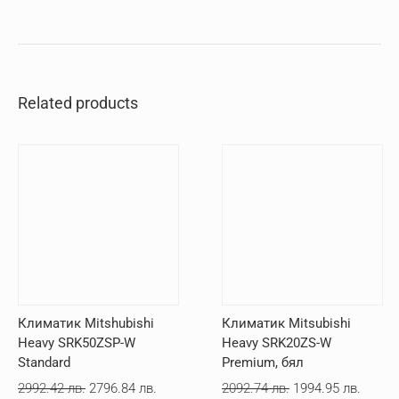
Related products
Климатик Mitshubishi
Климатик Mitsubishi
Heavy SRK50ZSP-W
Heavy SRK20ZS-W
Standard
Premium, бял
Original
Текущата
Original
Текущ
2992.42
лв.
2796.84
лв.
2092.74
лв.
1994.95
лв.