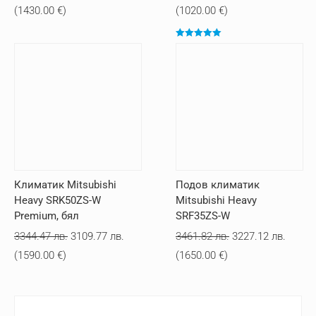
price
цена
price
цена
(
1430.00
€
)
(
1020.00
€
)
was:
е:
was:
е:
Оценено с
2992.42 лв..
2796.84 лв..
2092.74 лв..
1994.9
5.00
от 5
Климатик Mitsubishi
Подов климатик
Heavy SRK50ZS-W
Mitsubishi Heavy
Premium, бял
SRF35ZS-W
Original
Текущата
Original
Текущ
3344.47
лв.
3109.77
лв.
3461.82
лв.
3227.12
лв.
price
цена
price
цена
(
1590.00
€
)
(
1650.00
€
)
was:
е:
was:
е:
3344.47 лв..
3109.77 лв..
3461.82 лв..
3227.1