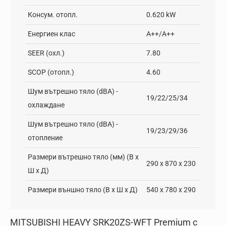
Консум. отопл.
0.620 kW
Енергиен клас
A++/A++
SEER (охл.)
7.80
SCOP (отопл.)
4.60
Шум вътрешно тяло (dBA) -
19/22/25/34
охлаждане
Шум вътрешно тяло (dBA) -
19/23/29/36
отопление
Размери вътрешно тяло (мм) (В х
290 x 870 x 230
Ш х Д)
Размери външно тяло (В х Ш х Д)
540 x 780 x 290
MITSUBISHI HEAVY SRK20ZS-WFT Premium с