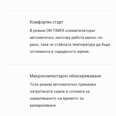
Комфортен старт
В режим ON-TIMER климатизаторът
автоматично започва работа малко по-
рано, така че стайната температура да бъде
оптимална в зададеното време.
Микрокомпютърно обезскрежаване
Този режим автоматично премахва
натрупаната скреж и спомага за
намаляването на времето за
размразяване.