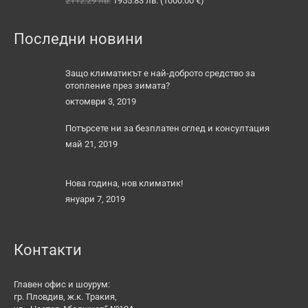
2112.29
лв.
1955.83
лв.
(
1000.00
€
)
price
цена
was:
е:
Последни новини
2112.29 лв..
1955.83 лв..
Защо климатикът е най-доброто средство за
отопление през зимата?
октомври 3, 2019
Потърсете ни за безплатен оглед и консултация
май 21, 2019
Нова година, нов климатик!
януари 7, 2019
Контакти
Главен офис и шоурум:
гр. Пловдив, ж.к. Тракия,