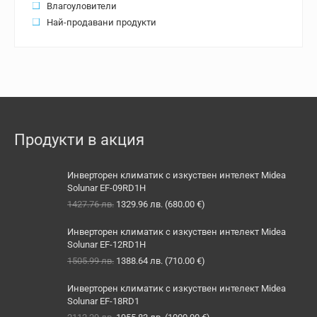
Влагоуловители
Най-продавани продукти
Продукти в акция
Инверторен климатик с изкуствен интелект Midea
Solunar EF-09RD1H
Original
Текущата
1427.76
лв.
1329.96
лв.
(
680.00
€
)
price
цена
was:
е:
Инверторен климатик с изкуствен интелект Midea
1427.76 лв..
1329.96 лв..
Solunar EF-12RD1H
Original
Текущата
1505.99
лв.
1388.64
лв.
(
710.00
€
)
price
цена
was:
е:
Инверторен климатик с изкуствен интелект Midea
1505.99 лв..
1388.64 лв..
Solunar EF-18RD1
Original
Текущата