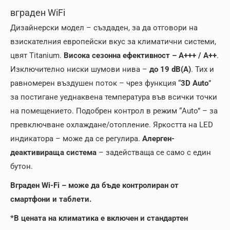
вграден WiFi
Дизайнерски модел – създаден, за да отговори на
взискателния европейски вкус за климатични системи,
цвят Titanium.
Висока сезонна ефективност – A+++ / A++
.
Изключително ниски шумови нива –
до 19 dB(A)
. Тих и
равномерен въздушен поток – чрез функция “
3D Auto
”
за постигане уеднаквена температура във всички точки
на помещението. Подобрен контрол в режим “Auto” – за
превключване охлаждане/отопление. Яркостта на LED
индикатора – може да се регулира.
Алерген-
деактивираща система
– задействаща се само с един
бутон.
Вграден Wi-Fi – може да бъде контролиран от
смартфони и таблети.
*В цената на климатика е включен и стандартен