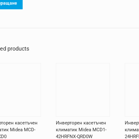
ted products
торен касетъчен
Инверторен касетъчен
Инвер
тик Midea MCD-
климатик Midea MCD1-
клима
XD0
42HRFNX-QRD0W
24HRF