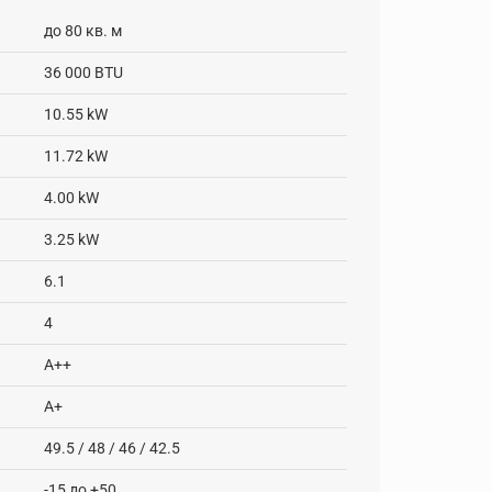
до 80 кв. м
36 000 BTU
10.55 kW
11.72 kW
4.00 kW
3.25 kW
6.1
4
A++
А+
49.5 / 48 / 46 / 42.5
-15 до +50