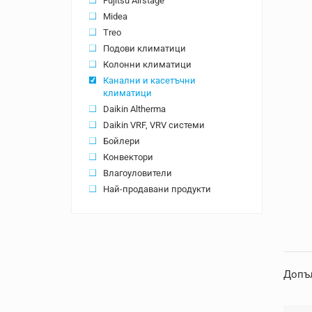
Fujitsu Airstage
Midea
Treo
Подови климатици
Колонни климатици
Канални и касетъчни
климатици
Daikin Altherma
Daikin VRF, VRV системи
Бойлери
Конвектори
Влагоуловители
Най-продавани продукти
Допъ