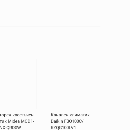
торен касетъчен
Канален климатик
тик Midea MCD1-
Daikin FBQ100C/
NX-QRD0W
RZQG100LV1