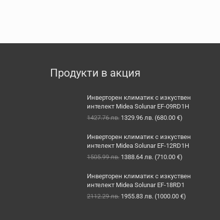
Продукти в акция
Инверторен климатик с изкуствен
интелект Midea Solunar EF-09RD1H
Original
Текущата
1427.76
лв.
1329.96
лв.
(
680.00
€
)
price
цена
was:
е:
Инверторен климатик с изкуствен
1427.76 лв..
1329.96 лв..
интелект Midea Solunar EF-12RD1H
Original
Текущата
1505.99
лв.
1388.64
лв.
(
710.00
€
)
price
цена
was:
е:
Инверторен климатик с изкуствен
1505.99 лв..
1388.64 лв..
интелект Midea Solunar EF-18RD1
Original
Текущата
2112.29
лв.
1955.83
лв.
(
1000.00
€
)
price
цена
was:
е: