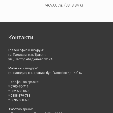
7469.00
лв.
(
3818.84
€
)
Контакти
Главен офис и шоурум:
гр. Пловдив, ж.к. Тракия,
ул. „Нестор Абаджиев“ №12А
Магазин и шоурум:
гр. Пловдив, жк. Тракия, бул. "Освобождение" 57
Телефон за връзка:
* 0700-70-711
* 032-588-069
* 0888-379-788
* 0895-500-596
Работно време: