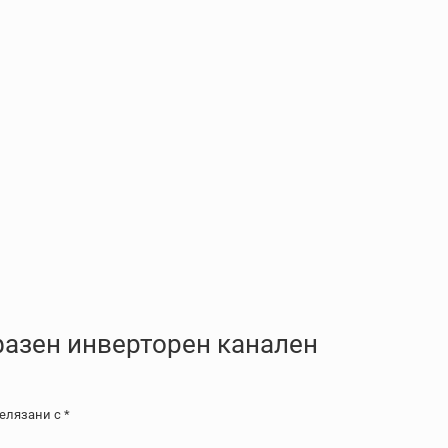
фазен инверторен канален
белязани с
*