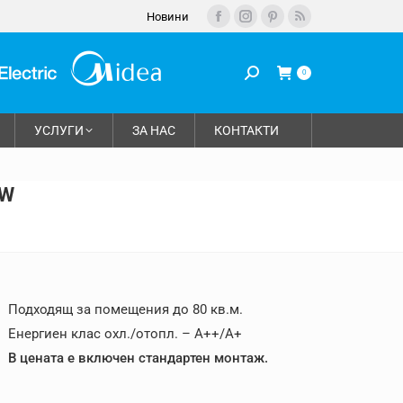
Новини
Facebook
Instagram
Pinterest
Rss
page
page
page
page
opens
opens
opens
opens
0
in
in
in
in
new
new
new
new
УСЛУГИ
ЗА НАС
КОНТАКТИ
window
window
window
window
0W
Подходящ за помещения до 80 кв.м.
Енергиен клас охл./отопл. – A++/A+
В цената е включен стандартен монтаж.