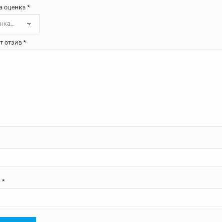
а оценка
*
т отзив
*
л
*