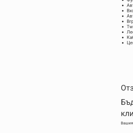
Ав
Вх
Ав
Вг
Tw
Ле
Ка
Це
От
Бъд
кл
Вашия