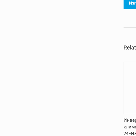
Rela
Инвер
клима
24FN