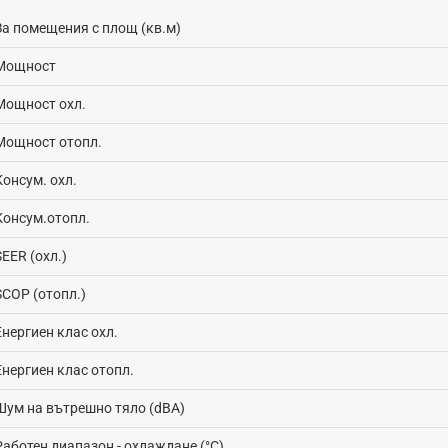
За помещения с площ (кв.м)
Мощност
Мощност охл.
Мощност отопл.
Консум. охл.
Консум.отопл.
SEER (охл.)
SCOP (отопл.)
Енергиен клас охл.
Енергиен клас отопл.
Шум на вътрешно тяло (dBA)
Работен диапазон - oхлаждане (°C)