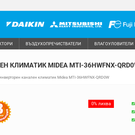
КТОРИ
ВЪЗДУХОПРЕЧИСТВАТЕЛИ
ВЛАГОУЛОВИТЕЛИ
ЕН КЛИМАТИК MIDEA MTI-36HWFNX-QRD
инверторен канален климатик Midea MTI-36HWFNX-QRD0W
0% лихва