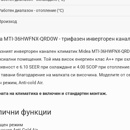
Работен диапазон - отопление (°C)
Произход
a MTI-36HWFNX-QRD0W - трифазен инверторен кана
зният инверторен канален климатик Midea MTI-36HWFNX-QRD
сиални помещения. Той има висок енергиен клас A++ при охл
ивност е 6.10 SEER при охлаждане и 4.00 SCOP при отоплени
 тавани благодарение на малката си височина. Моделите от се
 режим, Anti-cold Air.
ната на климатика е включен и стандартен монтаж.
лични функции
щен режим
нкция Anti-Cold Air