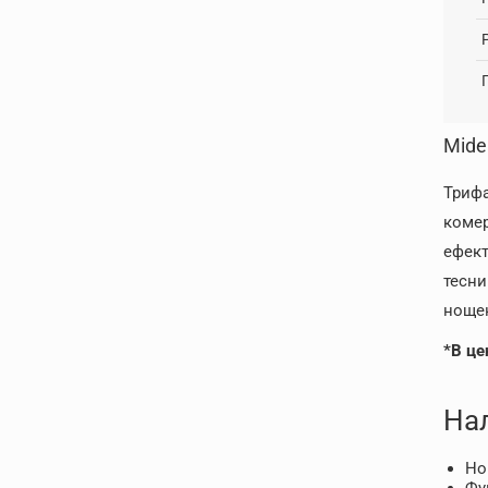
Mide
Трифа
комер
ефект
тесни
нощен
*В це
На
Но
Фу