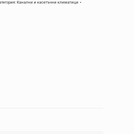
атегория:
Канални и касетъчни климатици