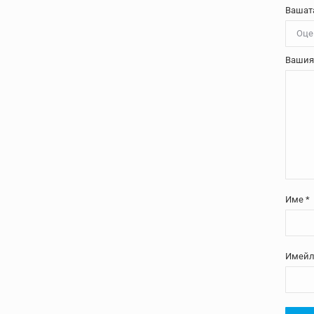
Вашат
Вашия
Име
*
Имей