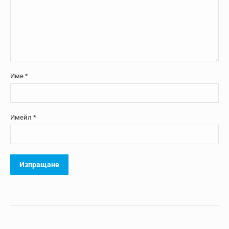
Име
*
Имейл
*