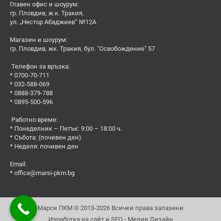
Главен офис и шоурум:
гр. Пловдив, ж.к. Тракия,
ул. „Нестор Абаджиев“ №12А
Магазин и шоурум:
гр. Пловдив, жк. Тракия, бул. "Освобождение" 57
Телефон за връзка:
* 0700-70-711
* 032-588-069
* 0888-379-788
* 0895-500-596
Работно време:
* Понеделник – Петък: 9:00 – 18:00 ч.
* Събота: (почивен ден)
* Неделя: почивен ден
Email:
*
office@marsi-pkm.bg
Марси ПКМ © 2013-2026 Всички права запазени
Изработка на сайт и SEO - Медия Дизайн