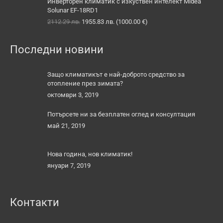
Инверторен климатик с изкуствен интелект Midea
1505.99 лв..
1388.64 лв..
Solunar EF-18RD1
Original
Текущата
2112.29
лв.
1955.83
лв.
(
1000.00
€
)
price
цена
was:
е:
Последни новини
2112.29 лв..
1955.83 лв..
Защо климатикът е най-доброто средство за
отопление през зимата?
октомври 3, 2019
Потърсете ни за безплатен оглед и консултация
май 21, 2019
Нова година, нов климатик!
януари 7, 2019
Контакти