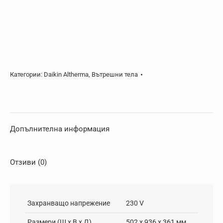
Категории:
Daikin Altherma
,
Вътрешни тела
Допълнителна информация
Отзиви (0)
Захранващо напрежение
230 V
Размери (Ш x В x Д)
502 x 936 x 361 мм