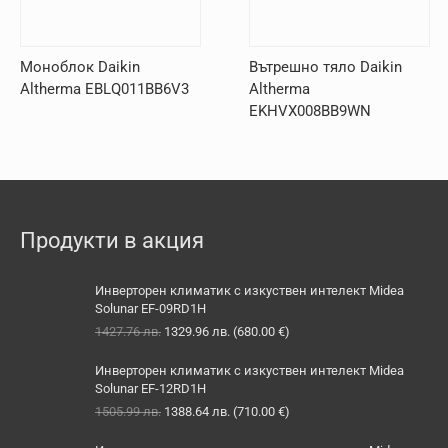
Моноблок Daikin
Вътрешно тяло Daikin
Altherma EBLQ011BB6V3
Altherma
EKHVX008BB9WN
Продукти в акция
Инверторен климатик с изкуствен интелект Midea
Solunar EF-09RD1H
Original
Текущата
1427.76
лв.
1329.96
лв.
(
680.00
€
)
price
цена
was:
е:
Инверторен климатик с изкуствен интелект Midea
1427.76 лв..
1329.96 лв..
Solunar EF-12RD1H
Original
Текущата
1505.99
лв.
1388.64
лв.
(
710.00
€
)
price
цена
was:
е: