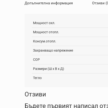
Допълнителна информация
Отзиви (
Мощност охл.
Мощност отопл.
Консум.отопл.
Захранващо напрежение
COP
Размери (Ш x В x Д)
Тегло
Отзиви
Бъдете първият написал отз