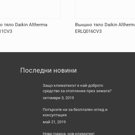
 тяло Daikin Altherma
Външно тяло Daikin Altherm
11CV3
ERLQ016CV3
Последни новини
Защо климатикът е най-доброто
средство за отопление през зимата?
октомври 3, 2019
Потърсете ни за безплатен оглед и
консултация
май 21, 2019
Нова година, нов климатик!