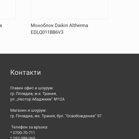
a
Моноблок Daikin Altherma
EDLQ011BB6V3
Контакти
Главен офис и шоурум:
гр. Пловдив, ж.к. Тракия,
ул. „Нестор Абаджиев“ №12А
Магазин и шоурум:
гр. Пловдив, жк. Тракия, бул. "Освобождение" 57
Телефон за връзка:
* 0700-70-711
* 032-588-069