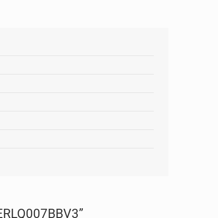
 ERLQ007BBV3”