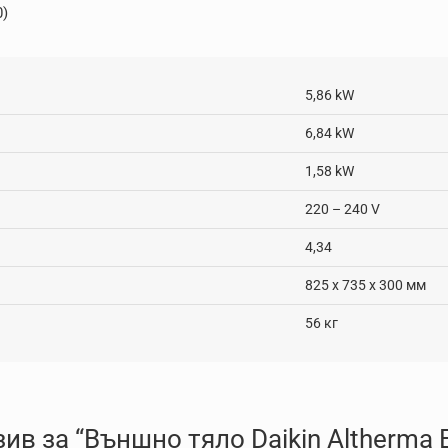
0)
5,86 kW
6,84 kW
1,58 kW
220 – 240 V
4,34
825 x 735 x 300 мм
56 кг
ив за “Външно тяло Daikin Altherma