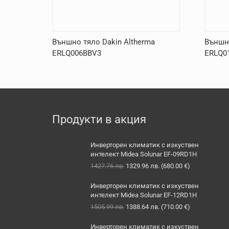
Външно тяло Dakin Altherma
Външно
ERLQ006BBV3
ERLQ0
Продукти в акция
Инверторен климатик с изкуствен
интелект Midea Solunar EF-09RD1H
Original
Текущата
1427.76
лв.
1329.96
лв.
(
680.00
€
)
price
цена
was:
е:
Инверторен климатик с изкуствен
1427.76 лв..
1329.96 лв..
интелект Midea Solunar EF-12RD1H
Original
Текущата
1505.99
лв.
1388.64
лв.
(
710.00
€
)
price
цена
was:
е:
Инверторен климатик с изкуствен