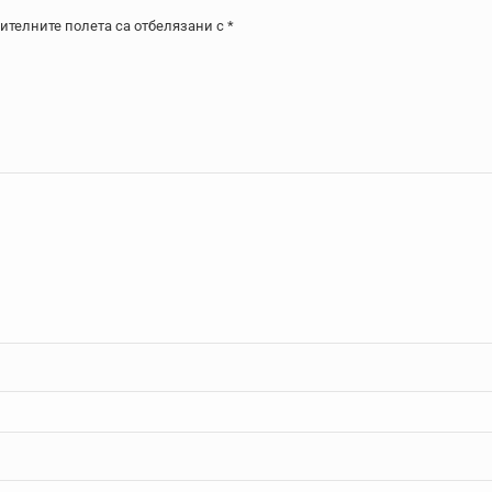
телните полета са отбелязани с
*