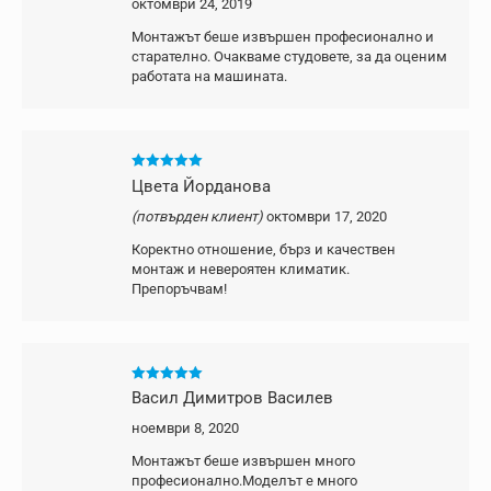
октомври 24, 2019
Монтажът беше извършен професионално и
старателно. Очакваме студовете, за да оценим
работата на машината.
Оценено с
5
Цвета Йорданова
от 5
(потвърден клиент)
октомври 17, 2020
Коректно отношение, бърз и качествен
монтаж и невероятен климатик.
Препоръчвам!
Оценено с
5
Васил Димитров Василев
от 5
ноември 8, 2020
Монтажът беше извършен много
професионално.Моделът е много