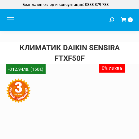
Безплатен оглед и консултация: 0888 379 788
Search:
0
КЛИМАТИК DAIKIN SENSIRA
FTXF50F
You are here:
0% лихва
-312.94лв. (160€)