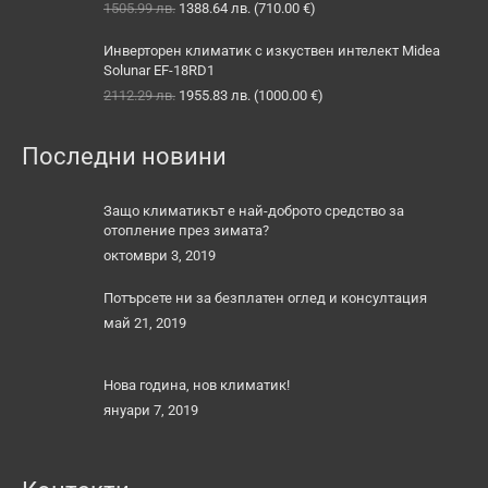
Original
Текущата
1505.99
лв.
1388.64
лв.
(
710.00
€
)
price
цена
was:
е:
Инверторен климатик с изкуствен интелект Midea
1505.99 лв..
1388.64 лв..
Solunar EF-18RD1
Original
Текущата
2112.29
лв.
1955.83
лв.
(
1000.00
€
)
price
цена
was:
е:
Последни новини
2112.29 лв..
1955.83 лв..
Защо климатикът е най-доброто средство за
отопление през зимата?
октомври 3, 2019
Потърсете ни за безплатен оглед и консултация
май 21, 2019
Нова година, нов климатик!
януари 7, 2019