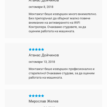
Атанас Дойчинов
от 5
октомври 8, 2018
Монтажът беше извършен много внимателно.
Бих препоръчал да обърнат малко повече
внимание на активирането на WiFi
Контролера. Очакваме студовете, за да
оценим работата на машината.
Оценено с
5
Атанас Дойчинов
от 5
октомври 13, 2018
Монтажът беше извършен професионално и
старателно! Очакваме студове, за да оценим
работата на машината.
Оценено с
5
Мирослав Желев
от 5