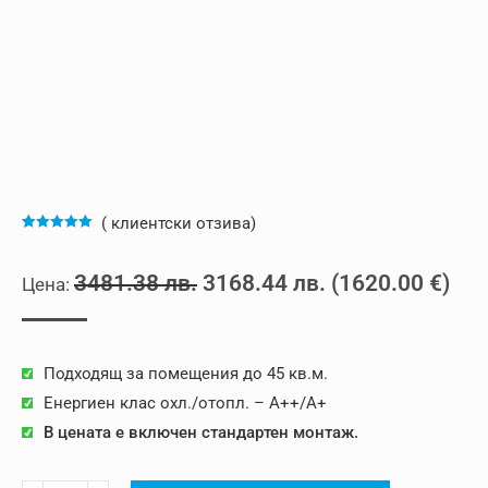
(
клиентски отзива)
Оценен
5
5.00
от 5,
базирано на
Original
Текущата
3481.38
лв.
3168.44
лв.
(
1620.00
€
)
потребителски
оценки
price
цена
was:
е:
Подходящ за помещения до 45 кв.м.
3481.38 лв..
3168.44 лв..
Енергиен клас охл./отопл. – A++/A+
В цената е включен стандартен монтаж.