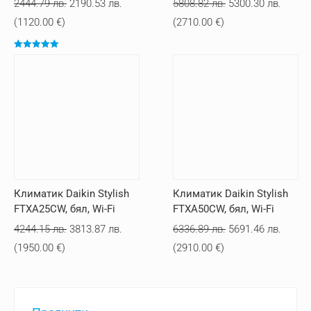
Original
Текущата
Original
Текущ
2444.79
лв.
2190.53
лв.
5808.82
лв.
5300.30
лв.
price
цена
price
цена
(
1120.00
€
)
(
2710.00
€
)
was:
е:
was:
е:
Оценено с
2444.79 лв..
2190.53 лв..
5808.82 лв..
5300.3
5.00
от 5
Климатик Daikin Stylish
Климатик Daikin Stylish
FTXA25CW, бял, Wi-Fi
FTXA50CW, бял, Wi-Fi
Original
Текущата
Original
Текущ
4244.15
лв.
3813.87
лв.
6336.89
лв.
5691.46
лв.
price
цена
price
цена
(
1950.00
€
)
(
2910.00
€
)
was:
е:
was:
е:
4244.15 лв..
3813.87 лв..
6336.89 лв..
5691.4