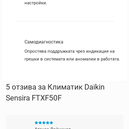
настройки.
Самодиагностика
Опростява поддръжката чрез индикация на
грешки в системата или аномалии в работата.
5 отзива за
Климатик Daikin
Sensira FTXF50F
Оценено с
5