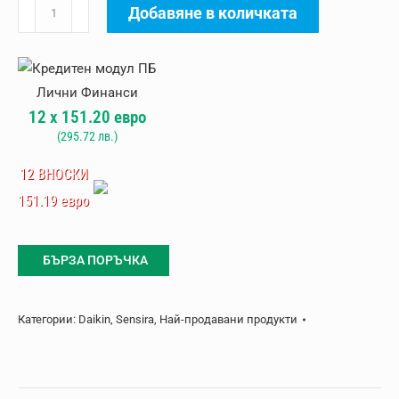
количество
Добавяне в количката
за
Климатик
Daikin
Sensira
12
x
151.20
евро
FTXF50F
(
295.72
лв.)
12 ВНОСКИ
151.19 евро
БЪРЗА ПОРЪЧКА
Категории:
Daikin
,
Sensira
,
Най-продавани продукти