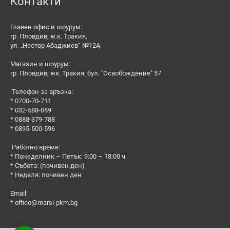
Контакти
Главен офис и шоурум:
гр. Пловдив, ж.к. Тракия,
ул. „Нестор Абаджиев“ №12А
Магазин и шоурум:
гр. Пловдив, жк. Тракия, бул. "Освобождение" 57
Телефон за връзка:
* 0700-70-711
* 032-588-069
* 0888-379-788
* 0895-500-596
Работно време:
* Понеделник – Петък: 9:00 – 18:00 ч.
* Събота: (почивен ден)
* Неделя: почивен ден
Email:
*
office@marsi-pkm.bg