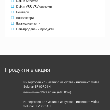
Daikin Altherma
Daikin VRF, VRV системи
Бойлери
Конвектори
Влагоуловители
Най-продавани продукти
Продукти в акция
Инверторен климатик с изкуствен интелект Midea
Solunar EF-09RD1H
Original
Текущата
1427.76
лв.
1329.96
лв.
(
680.00
€
)
price
цена
was:
е:
Инверторен климатик с изкуствен интелект Midea
1427.76 лв..
1329.96 лв..
Solunar EF-12RD1H