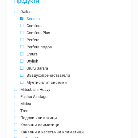
Продукти
Daikin
Sensira
Comfora
Comfora Plus
Perfera
Perfera подов
Emura
Stylish
Ururu Sarara
Въздухопречистватели
Мултисплит системи
Mitsubishi Heavy
Fujitsu Airstage
Midea
Treo
Подови климатици
Колонни климатици
Канални и касетъчни климатици