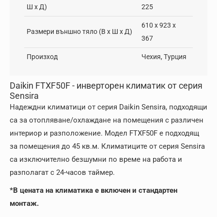
Ш х Д)
225
610 x 923 x
Размери външно тяло (В х Ш х Д)
367
Произход
Чехия, Турция
Daikin FTXF50F - инверторен климатик от серия
Sensira
Надеждни климатици от серия Daikin Sensira, подходящи
са за отопляване/охлаждане на помещения с различен
интериор и разположение. Модел FTXF50F е подходящ
за помещения до 45 кв.м. Климатиците от серия Sensira
са изключително безшумни по време на работа и
разполагат с 24-часов таймер.
*В цената на климатика е включен и стандартен
монтаж.