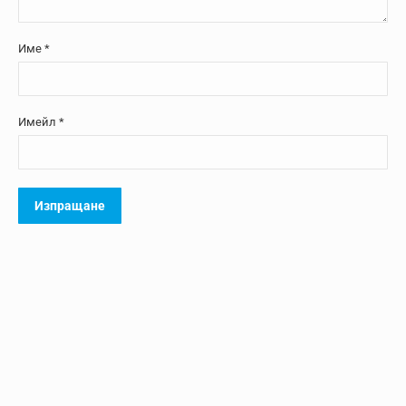
Име
*
Имейл
*