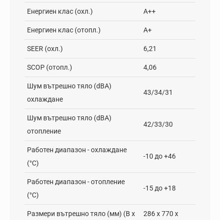
Енергиен клас (охл.)
A++
Енергиен клас (отопл.)
A+
SEER (охл.)
6,21
SCOP (отопл.)
4,06
Шум вътрешно тяло (dBA)
43/34/31
охлаждане
Шум вътрешно тяло (dBA)
42/33/30
отопление
Работен диапазон - oхлаждане
-10 до +46
(°C)
Работен диапазон - отопление
-15 до +18
(°C)
Размери вътрешно тяло (мм) (В х
286 x 770 x