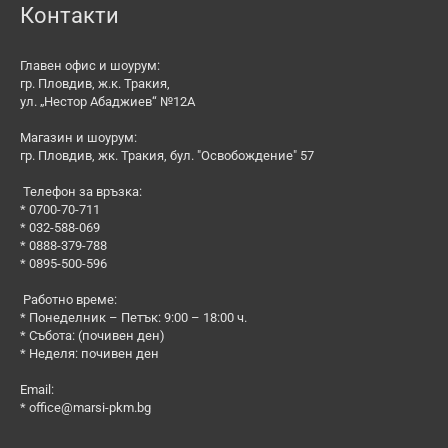
Контакти
Главен офис и шоурум:
гр. Пловдив, ж.к. Тракия,
ул. „Нестор Абаджиев“ №12А
Магазин и шоурум:
гр. Пловдив, жк. Тракия, бул. "Освобождение" 57
Телефон за връзка:
* 0700-70-711
* 032-588-069
* 0888-379-788
* 0895-500-596
Работно време:
* Понеделник – Петък: 9:00 – 18:00 ч.
* Събота: (почивен ден)
* Неделя: почивен ден
Email:
*
office@marsi-pkm.bg