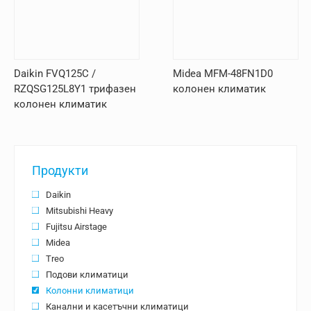
Daikin FVQ125C /
Midea MFM-48FN1D0
RZQSG125L8Y1 трифазен
колонен климатик
колонен климатик
Продукти
Daikin
Mitsubishi Heavy
Fujitsu Airstage
Midea
Treo
Подови климатици
Колонни климатици
Канални и касетъчни климатици