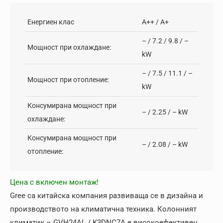
Енергиен клас
А++ / А+
– / 7.2 / 9.8 / –
Мощност при охлаждане:
kW
– / 7.5 / 11.1 / –
Мощност при отопление:
kW
Консумирана мощност при
– / 2.25 / – kW
охлаждане:
Консумирана мощност при
– / 2.08 / – kW
отопление:
Цена с включен монтаж!
Gree са китайска компания развиваща се в дизайна и
производството на климатична техника. Колонният
климатик – GVH24AL / K3DNC7A е високоефективен,