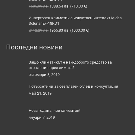
Original
Текущата
1505.99
лв.
1388.64
лв.
(
710.00
€
)
price
цена
was:
е:
Инверторен климатик с изкуствен интелект Midea
1505.99 лв..
1388.64 лв..
Solunar EF-18RD1
Original
Текущата
2112.29
лв.
1955.83
лв.
(
1000.00
€
)
price
цена
was:
е:
Последни новини
2112.29 лв..
1955.83 лв..
Защо климатикът е най-доброто средство за
отопление през зимата?
октомври 3, 2019
Потърсете ни за безплатен оглед и консултация
май 21, 2019
Нова година, нов климатик!
януари 7, 2019