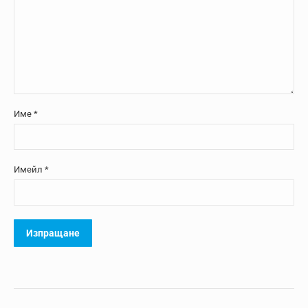
Име
*
Имейл
*