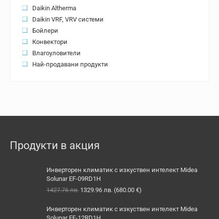
Daikin Altherma
Daikin VRF, VRV системи
Бойлери
Конвектори
Влагоуловители
Най-продавани продукти
Продукти в акция
Инверторен климатик с изкуствен интелект Midea
Solunar EF-09RD1H
Original
Текущата
1427.76
лв.
1329.96
лв.
(
680.00
€
)
price
цена
was:
е:
Инверторен климатик с изкуствен интелект Midea
1427.76 лв..
1329.96 лв..
Solunar EF-12RD1H