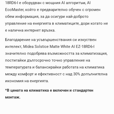
18RD6-I е оборудван с мощния AI алгоритъм, AI
EcoMaster, който е предварително обучен с огромен
обем информация, за да осигури най-доброто
управление на енергията в климатиците, дори когато не
е налична интернет връзка.
Благодарение на усъвършенствания си изкуствен
интелект, Midea Solstice Matte White AI EZ-18RD6-I
значително подобрява възможността за климатизация,
постигайки дългосрочно точно управление на
температурата и балансирайки работата на климатика
между комфорт и ефективност с над 30% допълнителна
икономия на енергията.
*В цената на климатика е включен и стандартен
монтаж.