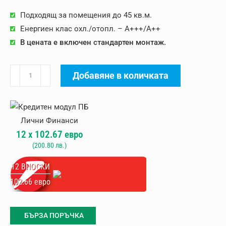
was:
е:
Подходящ за помещения до 45 кв.м.
1180.00 €.
1100.00 €.
Енергиен клас охл./отопл. – A+++/A++
В цената е включен стандартен монтаж.
количество
Добавяне в количката
за
Инверторен
климатик
с
12
x
102.67
евро
изкуствен
(
200.80
лв.)
интелект
Midea
12 ВНОСКИ
Solstice
102.66 евро
Matte
White
БЪРЗА ПОРЪЧКА
AI