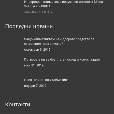
was:
е:
Инверторен климатик с изкуствен интелект Midea
770.00 €.
710.00 €.
Solunar EF-18RD1
Original
Текущата
1080.00
€
1000.00
€
price
цена
was:
е:
Последни новини
1080.00 €.
1000.00 €.
Защо климатикът е най-доброто средство за
отопление през зимата?
октомври 3, 2019
Потърсете ни за безплатен оглед и консултация
май 21, 2019
Нова година, нов климатик!
януари 7, 2019
Контакти