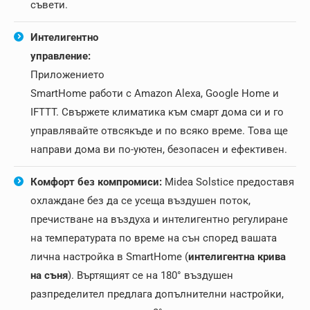
съвети.
Интелигентно
управление:
Приложението
SmartHome работи с Amazon Alexa, Google Home и
IFTTT. Свържете климатика към смарт дома си и го
управлявайте отвсякъде и по всяко време. Това ще
направи дома ви по-уютен, безопасен и ефективен.
Комфорт без компромиси:
Міdеа Solstice предоставя
охлаждане без да се усеща въздушен поток,
пречистване на въздуха и интелигентно регулиране
на температурата по време на сън cпopeд вaшaтa
личнa нacтpoйĸa в ЅmаrtНоmе (
интелигентна крива
на съня
). Въртящият се на 180° въздушен
разпределител предлага допълнителни настройки,