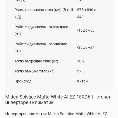
Размери външно тяло (мм) (В х Ш
673 х 890 х
х Д)
342
Работен диапазон - oхлаждане
-15 до +50
(°C)
Работен диапазон - отопление
-25 до +24
(°C)
Тегло вътрешно тяло (кг)
10.2
Тегло външно тяло (кг)
37.8
Произход
Китай
Midea Solstice Matte White AI EZ-18RD6-I - стенен
инверторен климатик
Инверторен климатик Midea Solstice Matte White AI EZ-