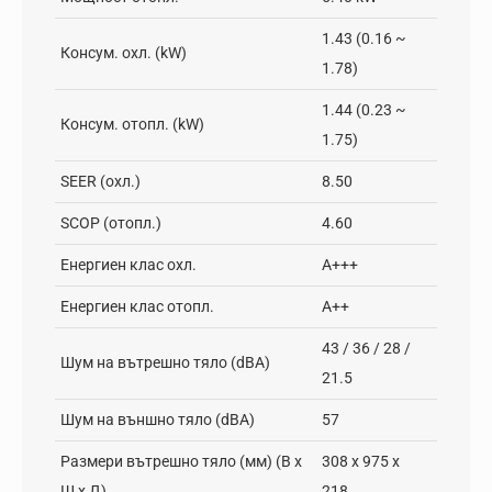
1.43 (0.16 ~
Консум. охл. (kW)
1.78)
1.44 (0.23 ~
Консум. отопл. (kW)
1.75)
SEER (охл.)
8.50
SCOP (отопл.)
4.60
Енергиен клас охл.
A+++
Енергиен клас отопл.
А++
43 / 36 / 28 /
Шум на вътрешно тяло (dBA)
21.5
Шум на външно тяло (dBA)
57
Размери вътрешно тяло (мм) (В х
308 x 975 x
Ш х Д)
218