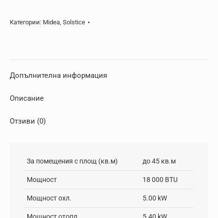
EZ-
18RD6-
Категории:
Midea
,
Solstice
I
Допълнителна информация
Описание
Отзиви (0)
За помещения с площ (кв.м)
до 45 кв.м
Мощност
18 000 BTU
Мощност охл.
5.00 kW
Мощност отопл.
5.40 kW