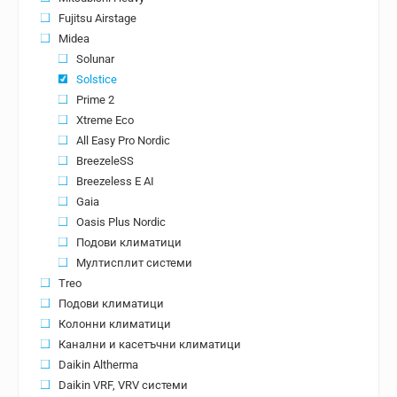
Fujitsu Airstage
Midea
Solunar
Solstice
Prime 2
Xtreme Eco
All Easy Pro Nordic
BreezeleSS
Breezeless E AI
Gaia
Oasis Plus Nordic
Подови климатици
Мултисплит системи
Treo
Подови климатици
Колонни климатици
Канални и касетъчни климатици
Daikin Altherma
Daikin VRF, VRV системи