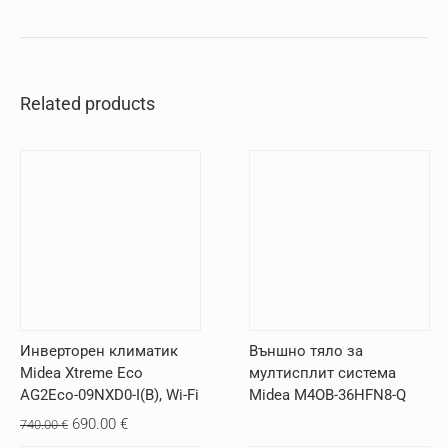
Related products
Инверторен климатик
Външно тяло за
Midea Xtreme Eco
мултисплит система
AG2Eco-09NXD0-I(B), Wi-Fi
Midea M4OB-36HFN8-Q
Original
Текущата
690.00
€
740.00
€