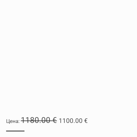
1180.00
€
Original
Текущата
1100.00
€
price
цена