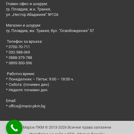
Главен офис и шоурум:
гр. Пловдив, ж.к. Тракия,
ул. „Нестор Абаджиев“ №12А
Магазин и шоурум:
гр. Пловдив, жк. Тракия, бул. "Освобождение" 57
Телефон за връзка:
* 0700-70-711
* 032-588-069
* 0888-379-788
* 0895-500-596
Работно време:
* Понеделник – Петък: 9:00 – 18:00 ч.
* Събота: (почивен ден)
* Неделя: почивен ден
Email:
*
office@marsi-pkm.bg
Марси ПКМ © 2013-2026 Всички права запазени