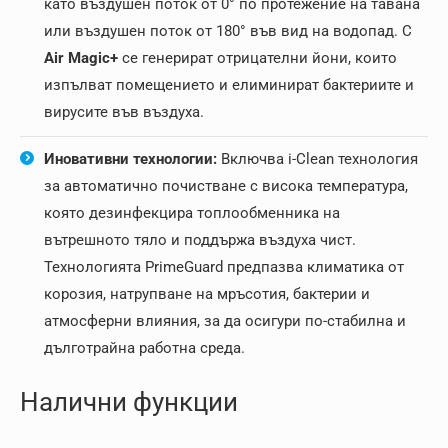
като въздушен поток от 0° по протежение на тавана
или въздушен поток от 180° във вид на водопад. С
Air Magic+
се генерират отрицателни йони, които
изпълват помещението и елиминират бактериите и
вирусите във въздуха.
Иновативни технологии:
Включва i-Clean технология
за автоматично почистване с висока температура,
която дезинфекцира топлообменника на
вътрешното тяло и поддържа въздуха чист.
Технологията PrimeGuard предпазва климатика от
корозия, натрупване на мръсотия, бактерии и
атмосферни влияния, за да осигури по-стабилна и
дълготрайна работна среда.
Налични функции