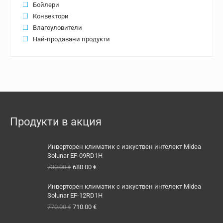
Бойлери
Конвектори
Влагоуловители
Най-продавани продукти
Продукти в акция
Инверторен климатик с изкуствен интелект Midea
Solunar EF-09RD1H
Original
Текущата
730.00
€
680.00
€
price
цена
was:
е:
Инверторен климатик с изкуствен интелект Midea
730.00 €.
680.00 €.
Solunar EF-12RD1H
Original
Текущата
770.00
€
710.00
€
price
цена