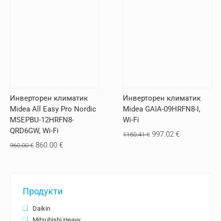
price
цена
was:
е:
740.00 €.
690.00 €.
Инверторен климатик
Инверторен климатик
Midea All Easy Pro Nordic
Midea GAIA-09HRFN8-I,
MSEPBU-12HRFN8-
Wi-Fi
QRD6GW, Wi-Fi
Original
Текущата
997.02
€
1150.41
€
Original
Текущата
860.00
€
960.00
€
price
цена
price
цена
was:
е:
was:
е:
1150.41 €.
997.02 €.
960.00 €.
860.00 €.
Продукти
Daikin
Mitsubishi Heavy