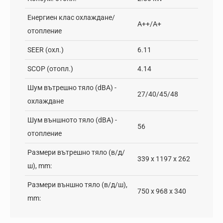
Енергиен клас охлаждане/
A++/A+
отопление
SEER (охл.)
6.11
SCOP (отопл.)
4.14
Шум вътрешно тяло (dBA) -
27/40/45/48
охлаждане
Шум външното тяло (dBA) -
56
отопление
Размери вътрешно тяло (в/д/
339 x 1197 x 262
ш), mm:
Размери външно тяло (в/д/ш),
750 x 968 x 340
mm: