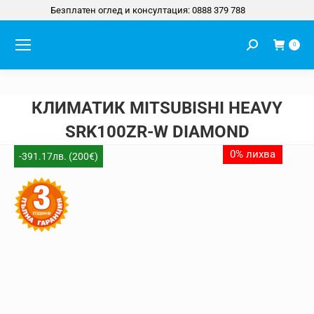
Безплатен оглед и консултация: 0888 379 788
Search:
0
КЛИМАТИК MITSUBISHI HEAVY
SRK100ZR-W DIAMOND
You are here:
0% лихва
-391.17лв. (200€)