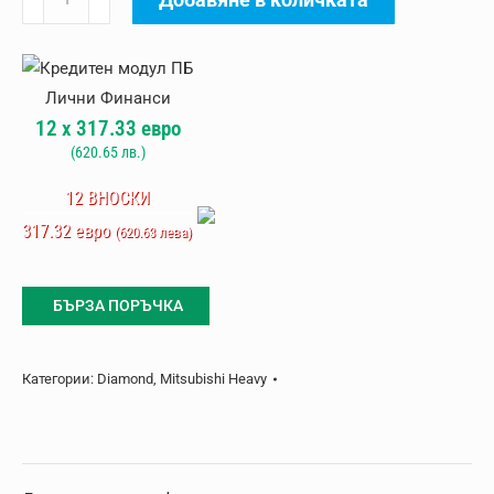
за
Климатик
Mitsubishi
Heavy
12
x
317.33
евро
SRK100ZR-
(
620.65
лв.)
W
Diamond
12 ВНОСКИ
317.32 евро
(620.63 лева)
БЪРЗА ПОРЪЧКА
Категории:
Diamond
,
Mitsubishi Heavy