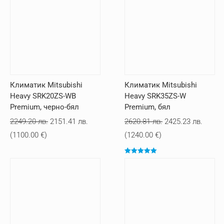
Климатик Mitsubishi
Климатик Mitsubishi
Heavy SRK20ZS-WB
Heavy SRK35ZS-W
Premium, черно-бял
Premium, бял
Original
Текущата
Original
Текущ
2249.20
лв.
2151.41
лв.
2620.81
лв.
2425.23
лв.
price
цена
price
цена
(
1100.00
€
)
(
1240.00
€
)
was:
е:
was:
е:
Оценено с
2249.20 лв..
2151.41 лв..
2620.81 лв..
2425.2
5.00
от 5