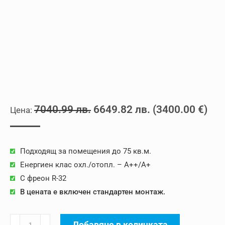
Original
Текущата
7040.99
лв.
6649.82
лв.
(
3400.00
€
)
price
цена
was:
е:
Подходящ за помещения до 75 кв.м.
7040.99 лв..
6649.82 лв..
Енергиен клас охл./отопл. – A++/A+
С фреон R-32
В цената е включен стандартен монтаж.
количество
Добавяне в количката