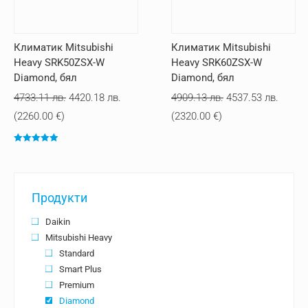
Климатик Mitsubishi
Климатик Mitsubishi
Heavy SRK50ZSX-W
Heavy SRK60ZSX-W
Diamond, бял
Diamond, бял
Original
Текущата
Original
Текущ
4733.11
лв.
4420.18
лв.
4909.13
лв.
4537.53
лв.
price
цена
price
цена
(
2260.00
€
)
(
2320.00
€
)
was:
е:
was:
е:
Оценено с
4733.11 лв..
4420.18 лв..
4909.13 лв..
4537.5
5.00
от 5
Продукти
Daikin
Mitsubishi Heavy
Standard
Smart Plus
Premium
Diamond