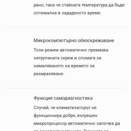
рано, така че стайната температура да бъде
оптимална в зададеното време.
Микрокомпютърно обезскрежаване
Този режим автоматично премахва
натрупаната скреж и спомага за
намаляването на времето за
размразяване.
Функция самодиагностика
Случай, че климатизаторът не
функционира добре, вътрешен
микропроцесор автоматично започва да