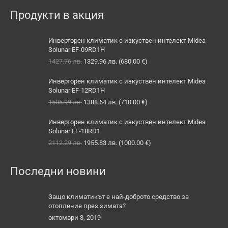
Продукти в акция
Инверторен климатик с изкуствен интелект Midea
Solunar EF-09RD1H
Original
Текущата
1427.76
лв.
1329.96
лв.
(
680.00
€
)
price
цена
was:
е:
Инверторен климатик с изкуствен интелект Midea
1427.76 лв..
1329.96 лв..
Solunar EF-12RD1H
Original
Текущата
1505.99
лв.
1388.64
лв.
(
710.00
€
)
price
цена
was:
е:
Инверторен климатик с изкуствен интелект Midea
1505.99 лв..
1388.64 лв..
Solunar EF-18RD1
Original
Текущата
2112.29
лв.
1955.83
лв.
(
1000.00
€
)
price
цена
was:
е:
Последни новини
2112.29 лв..
1955.83 лв..
Защо климатикът е най-доброто средство за
отопление през зимата?
октомври 3, 2019